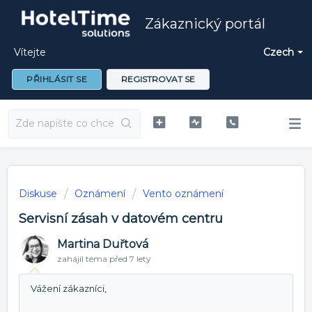
Zákaznický portál
Vítejte
Czech
PŘIHLÁSIT SE
REGISTROVAT SE
Diskuse
Oznámení
Vento oznámení
Servisní zásah v datovém centru
Martina Duřtová
zahájil téma
před 7 lety
Vážení zákazníci,