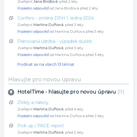
Zveřejnil
Jana Brožová
,
před 2 lety
Poslední odpověď
od Jana Brožová
před 2 lety
Confero - změna DPH 1. ledna 2024
Zveřejnil
Martina Duřtová
,
před 3 lety
Poslední odpověď
od Martina Duřtová
před 3 lety
Plánovaná údržba - výpadek služeb
Zveřejnil
Martina Duřtová
,
před 3 lety
Poslední odpověď
od Martina Duřtová
před 3 lety
Podívat se na všech 13 témat
Hlasujte pro novou úpravu
HotelTime - hlasujte pro novou úpravu
11
Ztráty a nálezy
Zveřejnil
Martina Duřtová
,
před 6 lety
Poslední odpověď
od Martina Duřtová
před 2 lety
Pick up / PACE report
Zveřejnil
Martina Duřtová
,
před 2 lety