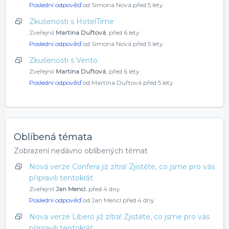
Poslední odpověď
od Simona Nová
před 5 lety
Zkušenosti s HotelTime
Zveřejnil
Martina Duřtová
,
před 6 lety
Poslední odpověď
od Simona Nová
před 5 lety
Zkušenosti s Vento
Zveřejnil
Martina Duřtová
,
před 6 lety
Poslední odpověď
od Martina Duřtová
před 5 lety
Oblíbená témata
Zobrazení nedávno oblíbených témat
Nová verze Confera již zítra! Zjistěte, co jsme pro vás
připravili tentokrát
Zveřejnil
Jan Mencl
,
před 4 dny
Poslední odpověď
od Jan Mencl
před 4 dny
Nová verze Libero již zítra! Zjistěte, co jsme pro vás
připravili tentokrát