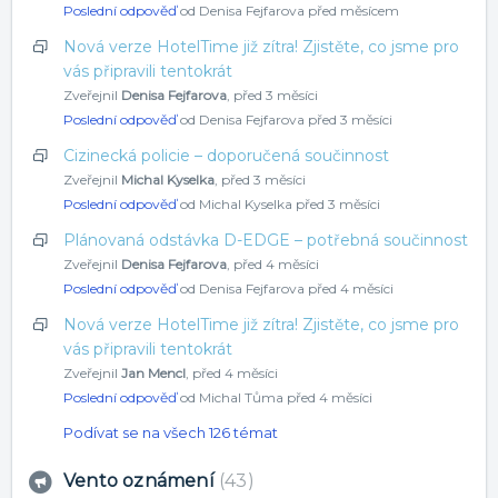
Poslední odpověď
od Denisa Fejfarova
před měsícem
Nová verze HotelTime již zítra! Zjistěte, co jsme pro
vás připravili tentokrát
Zveřejnil
Denisa Fejfarova
,
před 3 měsíci
Poslední odpověď
od Denisa Fejfarova
před 3 měsíci
Cizinecká policie – doporučená součinnost
Zveřejnil
Michal Kyselka
,
před 3 měsíci
Poslední odpověď
od Michal Kyselka
před 3 měsíci
Plánovaná odstávka D-EDGE – potřebná součinnost
Zveřejnil
Denisa Fejfarova
,
před 4 měsíci
Poslední odpověď
od Denisa Fejfarova
před 4 měsíci
Nová verze HotelTime již zítra! Zjistěte, co jsme pro
vás připravili tentokrát
Zveřejnil
Jan Mencl
,
před 4 měsíci
Poslední odpověď
od Michal Tůma
před 4 měsíci
Podívat se na všech 126 témat
Vento oznámení
43