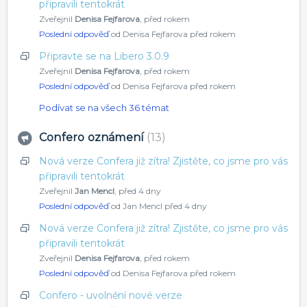
připravili tentokrát
Zveřejnil
Denisa Fejfarova
,
před rokem
Poslední odpověď
od Denisa Fejfarova
před rokem
Připravte se na Libero 3.0.9
Zveřejnil
Denisa Fejfarova
,
před rokem
Poslední odpověď
od Denisa Fejfarova
před rokem
Podívat se na všech 36 témat
Confero oznámení
13
Nová verze Confera již zítra! Zjistěte, co jsme pro vás
připravili tentokrát
Zveřejnil
Jan Mencl
,
před 4 dny
Poslední odpověď
od Jan Mencl
před 4 dny
Nová verze Confera již zítra! Zjistěte, co jsme pro vás
připravili tentokrát
Zveřejnil
Denisa Fejfarova
,
před rokem
Poslední odpověď
od Denisa Fejfarova
před rokem
Confero - uvolnění nové verze