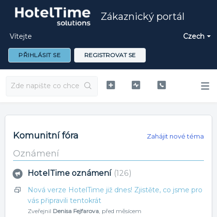
Zákaznický portál
Vítejte
Czech
PŘIHLÁSIT SE
REGISTROVAT SE
Komunitní fóra
Zahájit nové téma
Oznámení
HotelTime oznámení
126
Nová verze HotelTime již dnes! Zjistěte, co jsme pro
vás připravili tentokrát
Zveřejnil
Denisa Fejfarova
,
před měsícem