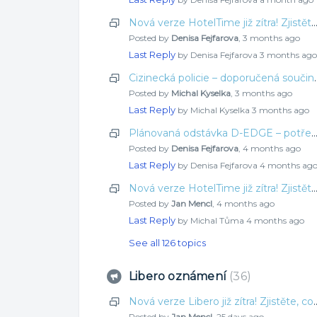
Nová verze HotelTime již zítra! Zjistěte, co jsme pro vás připravili 
Posted by
Denisa Fejfarova
,
3 months ago
Last Reply
by Denisa Fejfarova
3 months ago
Cizinecká policie 
Posted by
Michal Kyselka
,
3 months ago
Last Reply
by Michal Kyselka
3 months ago
Plánovaná odstávka D-EDGE – potřebná souč
Posted by
Denisa Fejfarova
,
4 months ago
Last Reply
by Denisa Fejfarova
4 months ag
Nová verze HotelTime již zítra! Zjistěte, co jsme pro vás připravili 
Posted by
Jan Mencl
,
4 months ago
Last Reply
by Michal Tůma
4 months ago
See all 126 topics
Libero oznámení
36
Nová verze Libero již zítra! Zjistěte, co
Posted by
Jan Mencl
,
25 days ago