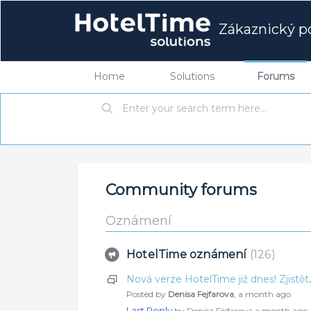
Zákaznický po
Home
Solutions
Forums
Community forums
Oznámení
HotelTime oznámení
126
Nová verze HotelTime již 
Posted by
Denisa Fejfarova
,
a month ago
Last Reply
by Denisa Fejfarova
a month ago