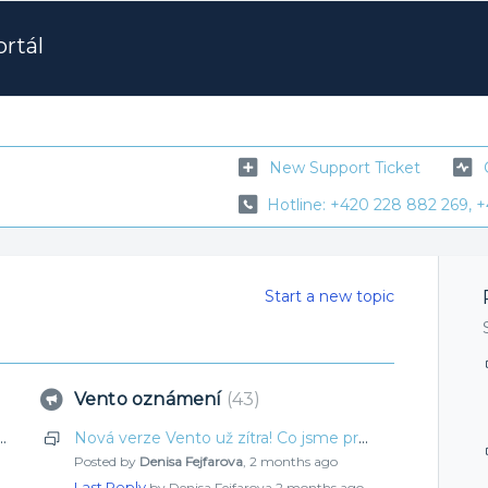
rtál
New Support Ticket
Hotline: +420 228 882 269, +
Start a new topic
Vento oznámení
43
dnes! Zjistěte, co jsme pro vás připravili tentokrát
Nová verze Vento už zítra! Co jsme pro vás vylepšili tentokrát?
Posted by
Denisa Fejfarova
,
2 months ago
Last Reply
by Denisa Fejfarova
2 months ago