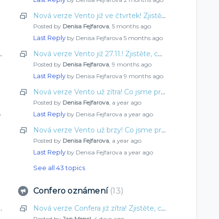
tentokrát
Nová verze Vento již ve čtvrtek! Zjistěte, co jsme pro vás připravili tentokrát
Posted by
Denisa Fejfarova
,
5 months ago
Last Reply
by Denisa Fejfarova
5 months ago
– doporučená součinnost
Nová verze Vento již 27.11.! Zjistěte, co jsme pro vás připravili tentokrát
Posted by
Denisa Fejfarova
,
9 months ago
Last Reply
by Denisa Fejfarova
9 months ago
innost
Nová verze Vento už zítra! Co jsme pro vás vylepšili tentokrát?
Posted by
Denisa Fejfarova
,
a year ago
Last Reply
o
by Denisa Fejfarova
a year ago
tentokrát
Nová verze Vento už brzy! Co jsme pro vás vylepšili tentokrát?
Posted by
Denisa Fejfarova
,
a year ago
Last Reply
by Denisa Fejfarova
a year ago
See all 43 topics
Confero oznámení
13
 jsme pro vás připravili tentokrát
Nová verze Confera již zítra! Zjistěte, co jsme pro vás připravili tentokrát
Posted by
Jan Mencl
,
4 days ago