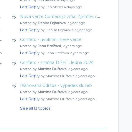
Last Reply
by Jan Mencl
4 days ago
 jsme pro vás připravili tentokrát
Nová verze Confera již zítra! Zjistěte, co jsme pro vás připravili tentokrát
Posted by
Denisa Fejfarova
,
a year ago
Last Reply
o
by Denisa Fejfarova
a year ago
ra! Zjistěte, co jsme pro vás připravili tentokrát
Confero - uvolnění nové verze
Posted by
Jana Brožová
,
2 years ago
Last Reply
o
by Jana Brožová
2 years ago
ra! Zjistěte, co jsme pro vás připravili tentokrát
Confero - změna DPH 1. ledna 2024
Posted by
Martina Duřtová
,
3 years ago
Last Reply
by Martina Duřtová
3 years ago
Plánovaná údržba - výpadek služeb
Posted by
Martina Duřtová
,
3 years ago
Last Reply
by Martina Duřtová
3 years ago
See all 13 topics