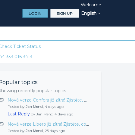
Welcome
English
LOGIN
SIGN UP
Check Ticket Status
44 333 016 3413
Popular topics
Showing recently popular topics
Nová verze Confera již zítra! Zjistěte, co jsme pro vás připravili tentokrát
Posted by
Jan Mencl
,
4 days ago
Last Reply
by Jan Mencl
4 days ago
Nová verze Libero již zítra! Zjistěte, co jsme pro vás připravili tentokrát
Posted by
Jan Mencl
,
25 days ago