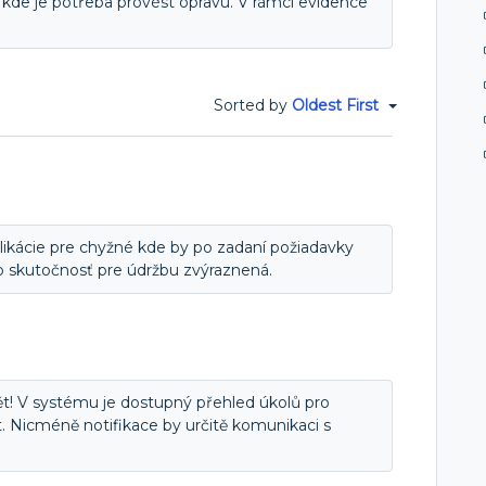
 kde je potřeba provést opravu. V rámci evidence
Sorted by
Oldest First
plikácie pre chyžné kde by po zadaní požiadavky
to skutočnosť pre údržbu zvýraznená.
ět! V systému je dostupný přehled úkolů pro
. Nicméně notifikace by určitě komunikaci s