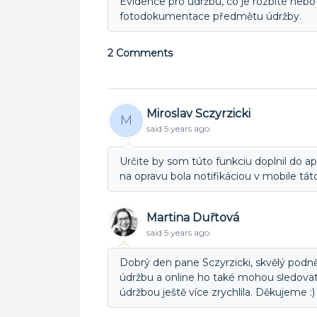
Evidence pro údržbu, co je rozbité nebo
fotodokumentace předmětu údržby.
2 Comments
Miroslav Sczyrzicki
M
said
5 years ago
Určite by som túto funkciu doplnil do a
na opravu bola notifikáciou v mobile tá
Martina Duřtová
said
5 years ago
Dobrý den pane Sczyrzicki, skvělý podn
údržbu a online ho také mohou sledovat
údržbou ještě více zrychlila. Děkujeme :)