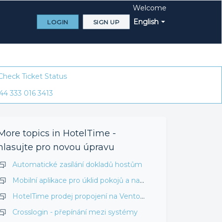
Welcome
English
LOGIN
SIGN UP
Check Ticket Status
44 333 016 3413
More topics in
HotelTime -
hlasujte pro novou úpravu
Automatické zasílání dokladů hostům
Mobilní aplikace pro úklid pokojů a natěžování minibarů
HotelTime prodej propojení na Vento sklady
Crosslogin - přepínání mezi systémy