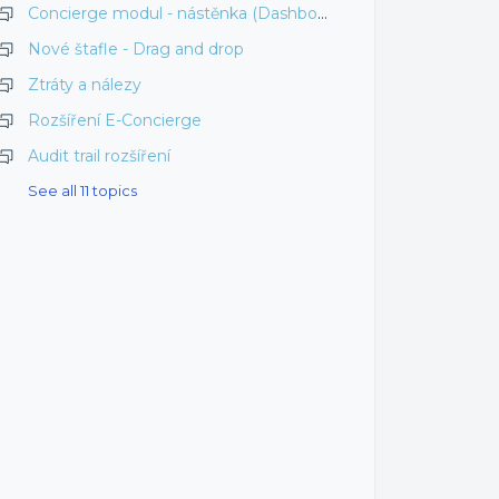
Concierge modul - nástěnka (Dashboard)
Nové štafle - Drag and drop
Ztráty a nálezy
Rozšíření E-Concierge
Audit trail rozšíření
See all 11 topics