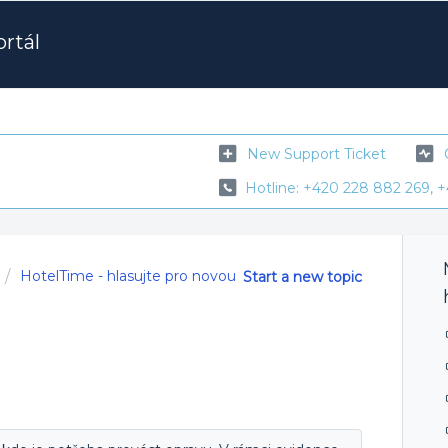
rtál
New Support Ticket
Hotline: +420 228 882 269, +
HotelTime - hlasujte pro novou
Start a new topic