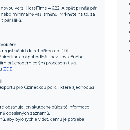
 novou verzi HotelTime 4.6.22. A opět přináší pár
, nebo minimálně vaši směnu. Mrkněte na to, za
t pár kliků.
 problém
 registračních karet přímo do PDF.
ačními kartami pohodlněji, bez zbytečného
ejším průchodem celým procesem tisku.
du
ZDE
.
i
 exportu pro Cizineckou policii, které zjednoduší
eré obsahuje jen skutečně důležité informace,
ěšně odeslaných záznamů,
ů, aby bylo rychle vidět, čemu je potřeba