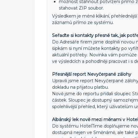
možnost stáhnout potvrzení přímo 
stahovat ZIP soubor.
Výsledkem je méně klikání, přehlednější
záznamů přímo ze systému.
Seřaďte si kontakty přesně tak, jak potř
Do Adresáře firem jsme doplnili novou 
šipkám si nyní můžete kontakty po vyfi
aktuální potřeby. Novinka vám pomůže ry
ve výsledcích a pohodlněji pracovat i s 
Přesnější report Nevyčerpané zálohy
Upravili jsme report Nevyčerpané záloh
dokladu na přijatou platbu.
Nově jsme do reportu přidali sloupec S
částek. Sloupec je dostupný samozřejmě
spolehlivější přehled, který uživatelům u
Albánský lek nově mezi měnami v Hote
Do systému HotelTime doplňujeme nov
dostupná nejen ve Směnárně, ale také pr