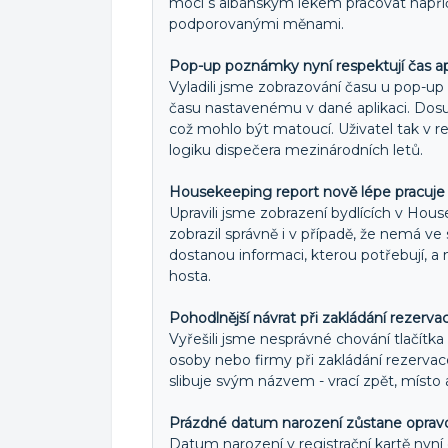
moci s albánským lekem pracovat napří
podporovanými měnami.
Pop-up poznámky nyní respektují čas ap
Vyladili jsme zobrazování času u pop-up
času nastavenému v dané aplikaci. Dos
což mohlo být matoucí. Uživatel tak v r
logiku dispečera mezinárodních letů.
Housekeeping report nově lépe pracuje
Upravili jsme zobrazení bydlících v Hous
zobrazil správně i v případě, že nemá ve
dostanou informaci, kterou potřebují, a
hosta.
Pohodlnější návrat při zakládání rezerva
Vyřešili jsme nesprávné chování tlačítk
osoby nebo firmy při zakládání rezervace
slibuje svým názvem - vrací zpět, místo
Prázdné datum narození zůstane oprav
Datum narození v registrační kartě nyní