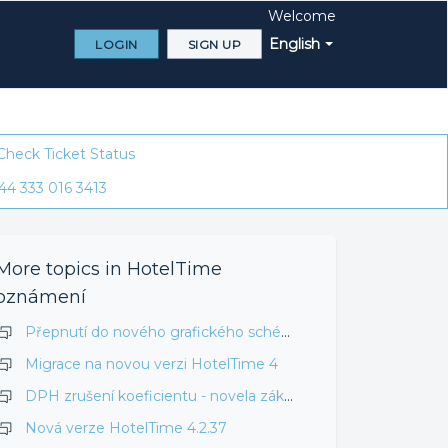
Welcome
English
LOGIN
SIGN UP
Check Ticket Status
44 333 016 3413
More topics in
HotelTime
oznámení
Přepnutí do nového grafického schéma HotelTime 4.3.32 a vyšší
Migrace na novou verzi HotelTime 4
DPH zrušení koeficientu - novela zákona o DPH
Nová verze HotelTime 4.2.37