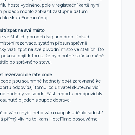
lu hosta vyplněno, pole v registrační kartě nyní
m případě mohlo zobrazit zástupné datum
dalo skutečnému údaji.
rátí zpět na své místo
oje ve štaflích pomocí drag and drop. Pokud
emístění rezervace, systém přesun správně
y vrátí zpět na své původní místo ve štaflích. Do
okusu dojít k tomu, že bylo nutné stránku ručně
rátilo do správného stavu.
 rezervací dle rate code
te code jsou souhrnné hodnoty opět zarovnané ke
ortu odpovídají tomu, co uživatel skutečně vidí
nné hodnoty ve spodní části reportu neodpovídaly
posunuté o jeden sloupec doprava.
co vám chybí, nebo vám naopak udělalo radost?
á přímý vliv na to, kam HotelTime posouváme.