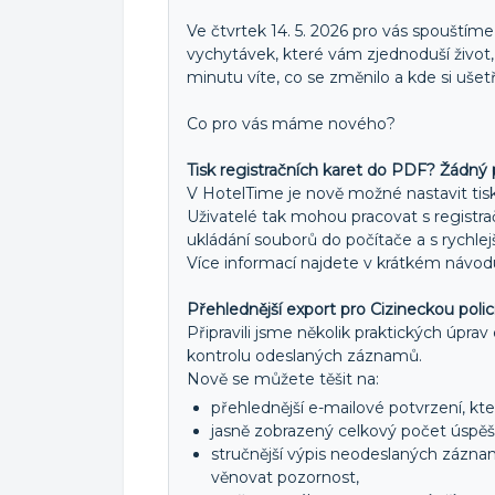
Ve čtvrtek 14. 5. 2026 pro vás spouštíme
vychytávek, které vám zjednoduší život
minutu víte, co se změnilo a kde si ušetři
Co pro vás máme nového?
Tisk registračních karet do PDF? Žádný
V HotelTime je nově možné nastavit tisk
Uživatelé tak mohou pracovat s registr
ukládání souborů do počítače a s rychl
Více informací najdete v krátkém návo
Přehlednější export pro Cizineckou polici
Připravili jsme několik praktických úprav
kontrolu odeslaných záznamů.
Nově se můžete těšit na:
přehlednější e-mailové potvrzení, kt
jasně zobrazený celkový počet úsp
stručnější výpis neodeslaných záznam
věnovat pozornost,