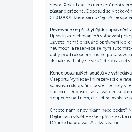
hosta. Pokud datum narození není v profi
zůstane prázdné. Doposud se v takové
01.01.0001, které samozřejmě neodpoví
Rezervace se při chybějícím oprávnění v
Upravili jsme chování při stěhování pok
uživatel nemá příslušné oprávnění k př
neumožní a rezervace se nyní automatick
doby před releasem mohlo po takovém p
aktualizovat, aby se vizuální zobrazení v
Konec posunutých součtů ve vyhledávání
V reportu Vyhledávání rezervací dle ra
správným sloupcům, takže hodnoty v rep
nad nimi. Doposud se stávalo, že souhr
sloupcům nad nimi, ale zobrazovaly se 
Chcete nám k novinkám něco dodat? Ně
Dejte nám vědět – vaše zpětná vazba m
Děláme ho pro vás. A taky s vámi.