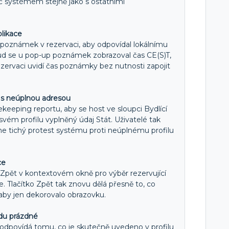
č systémem stejně jako s ostatními
likace
 poznámek v rezervaci, aby odpovídal lokálnímu
ud se u pop-up poznámek zobrazoval čas CE(S)T,
ezervaci uvidí čas poznámky bez nutnosti zapojit
 s neúplnou adresou
ekeeping reportu, aby se host ve sloupci Bydlící
 svém profilu vyplněný údaj Stát. Uživatelé tak
 ne tichý protest systému proti neúplnému profilu
ce
a Zpět v kontextovém okně pro výběr rezervující
. Tlačítko Zpět tak znovu dělá přesně to, co
 aby jen dekorovalo obrazovku.
du prázdné
 odpovídá tomu, co je skutečně uvedeno v profilu