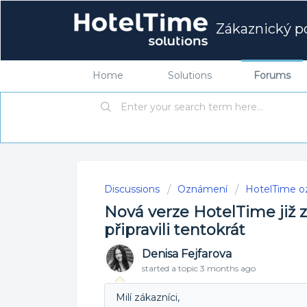
Zákaznický po
Home
Solutions
Forums
Discussions
Oznámení
HotelTime 
Nová verze HotelTime již zí
připravili tentokrát
Denisa Fejfarova
started a topic
3 months ago
Milí zákazníci,