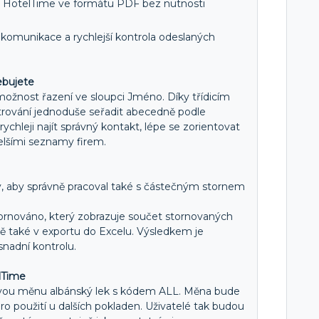
z HotelTime ve formátu PDF bez nutnosti
 komunikace a rychlejší kontrola odeslaných
ebujete
možnost řazení ve sloupci Jméno. Díky třídicím
ltrování jednoduše seřadit abecedně podle
chleji najít správný kontakt, lépe se zorientovat
delšími seznamy firem.
y, aby správně pracoval také s částečným stornem
tornováno, který zobrazuje součet stornovaných
 také v exportu do Excelu. Výsledkem je
snadní kontrolu.
lTime
ou měnu albánský lek s kódem ALL. Měna bude
o použití u dalších pokladen. Uživatelé tak budou