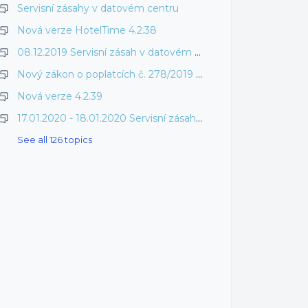
Servisní zásahy v datovém centru
Nová verze HotelTime 4.2.38
08.12.2019 Servisní zásah v datovém centru
Nový zákon o poplatcích č. 278/2019 Sb. v systému HotelTime
Nová verze 4.2.39
17.01.2020 - 18.01.2020 Servisní zásah v datovém centru
See all 126 topics