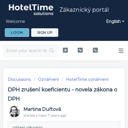
Zákaznický portál
Welcome
English
LOGIN
SIGN UP
Discussions
Oznámení
HotelTime oznámení
DPH zrušení koeficientu - novela zákona o
DPH
Martina Duřtová
started a topic
7 years ago
Vážení zákazníci,