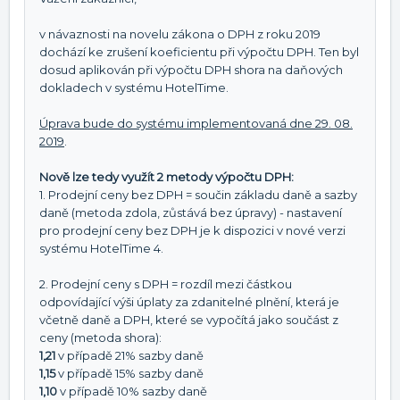
v návaznosti na novelu zákona o DPH z roku 2019
dochází ke zrušení koeficientu při výpočtu DPH. Ten byl
dosud aplikován při výpočtu DPH shora na daňových
dokladech v systému HotelTime.
Úprava bude do systému implementovaná dne 29. 08.
2019
.
Nově lze tedy využít 2 metody výpočtu DPH:
1. Prodejní ceny bez DPH = součin základu daně a sazby
daně (metoda zdola, zůstává bez úpravy) - nastavení
pro prodejní ceny bez DPH je k dispozici v nové verzi
systému HotelTime 4.
2. Prodejní ceny s DPH = rozdíl mezi částkou
odpovídající výši úplaty za zdanitelné plnění, která je
včetně daně a DPH, které se vypočítá jako součást z
ceny (metoda shora):
1,21
v případě 21% sazby daně
1,15
v případě 15% sazby daně
1,10
v případě 10% sazby daně