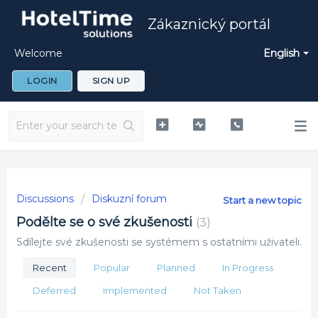
Zákaznický portál
Welcome
English
LOGIN
SIGN UP
Discussions
Diskuzní forum
Start a new topic
Podělte se o své zkušenosti
3
Sdílejte své zkušenosti se systémem s ostatními uživateli.
Recent
Popular
Planned
In Progress
Deferred
Implemented
Not Taken