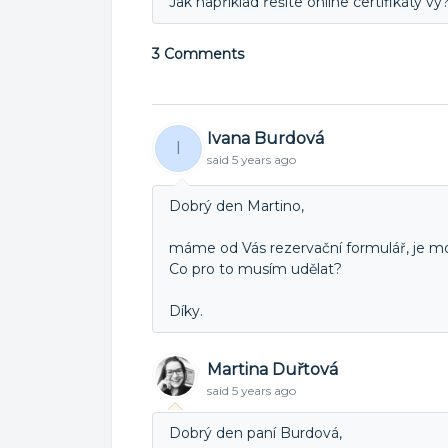
Jak například řešíte online certifikáty vy
3 Comments
Ivana Burdová
I
said
5 years ago
Dobrý den Martino,
máme od Vás rezervační formulář, je m
Co pro to musím udělat?
Díky.
Martina Duřtová
said
5 years ago
Dobrý den paní Burdová,