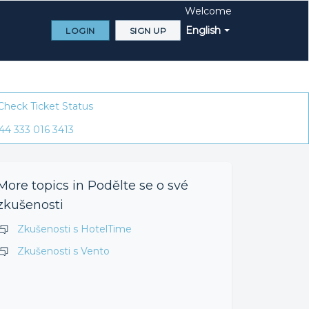
Welcome
English
LOGIN
SIGN UP
Check Ticket Status
44 333 016 3413
More topics in
Podělte se o své
zkušenosti
Zkušenosti s HotelTime
Zkušenosti s Vento