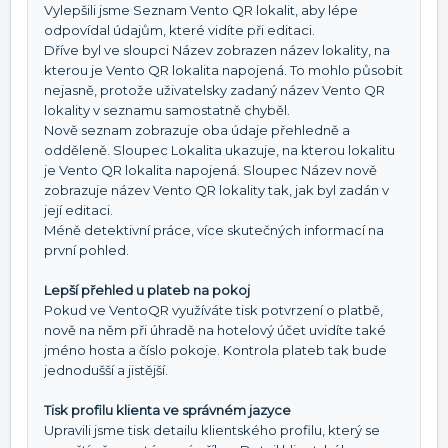
Vylepšili jsme Seznam Vento QR lokalit, aby lépe
odpovídal údajům, které vidíte při editaci.
Dříve byl ve sloupci Název zobrazen název lokality, na
kterou je Vento QR lokalita napojená. To mohlo působit
nejasně, protože uživatelsky zadaný název Vento QR
lokality v seznamu samostatně chyběl.
Nově seznam zobrazuje oba údaje přehledně a
odděleně. Sloupec Lokalita ukazuje, na kterou lokalitu
je Vento QR lokalita napojená. Sloupec Název nově
zobrazuje název Vento QR lokality tak, jak byl zadán v
její editaci.
Méně detektivní práce, více skutečných informací na
první pohled.
Lepší přehled u plateb na pokoj
Pokud ve VentoQR využíváte tisk potvrzení o platbě,
nově na něm při úhradě na hotelový účet uvidíte také
jméno hosta a číslo pokoje. Kontrola plateb tak bude
jednodušší a jistější.
Tisk profilu klienta ve správném jazyce
Upravili jsme tisk detailu klientského profilu, který se