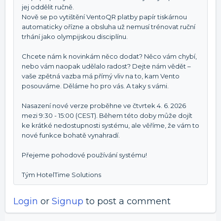
jej oddělit ručně.
Nově se po vytištění VentoQR platby papír tiskárnou
automaticky ořízne a obsluha už nemusí trénovat ruční
trhání jako olympijskou disciplínu.
Chcete nám k novinkám něco dodat? Něco vám chybí,
nebo vám naopak udělalo radost? Dejte nám vědět –
vaše zpětná vazba má přímý vliv na to, kam Vento
posouváme. Děláme ho pro vás. A taky s vámi.
Nasazení nové verze proběhne ve čtvrtek 4. 6. 2026
mezi 9:30 - 15:00 (CEST). Během této doby může dojít
ke krátké nedostupnosti systému, ale věříme, že vám to
nové funkce bohatě vynahradí.
Přejeme pohodové používání systému!
Tým HotelTime Solutions
Login
or
Signup
to post a comment