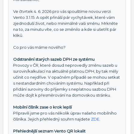
Ve čtvrtek 4. 6. 2026 pro vás spouštíme novou verzi
Vento 3.1.15. A opět přináší pár vychytávek, které vám
zjednoduší život, nebo minimálně vaši směnu. Mrkněte
na to, za minutu víte, co se změnilo a kde si ušetřit pár
kliků.
Co pro vás máme nového?
Odstranění starých sazeb DPH ze systému
Provozy v ČR, které dosud neprovedly změnu sazeb u
surovin/kalkulací na aktuálně platnou DPH, by tak měly
učinit co nejdříve. V opačném případě se mohou setkat
s nestandardním chováním systému. Například při
přidání suroviny do příjemky s neplatnou sazbou DPH
může dojít k přesměrování na domovskou stránku.
Mobilní číšník zase o krok lepší
Připravili jsme pro vás několik úprav našeho mobilního
číšníka. Jejich přehledný souhrn najdete
ZDE
.
Přehlednější seznam Vento QR lokalit