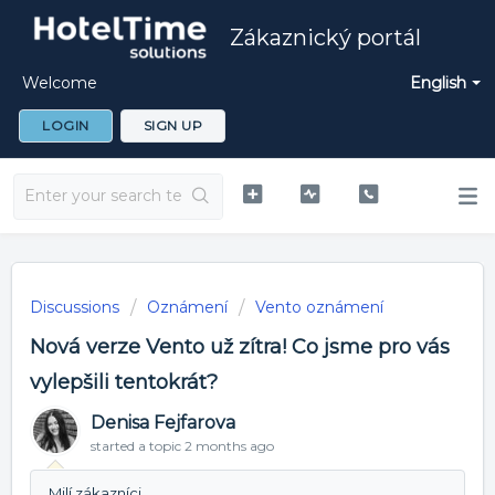
Zákaznický portál
Welcome
English
LOGIN
SIGN UP
Discussions
Oznámení
Vento oznámení
Nová verze Vento už zítra! Co jsme pro vás
vylepšili tentokrát?
Denisa Fejfarova
started a topic
2 months ago
Milí zákazníci,