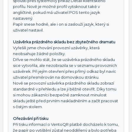
spouští přes systémový příkaz Detail klientského
profilu. Nově je možné profil vytisknout také v
angličtině, pokud má uživatel POS tento jazyk
nastavený.
Papír snese hodně, ale i on si zaslouží jazyk, který si
uživatel nastavil.
Uzávěrka prázdného skladu bez zbytečného dramatu
Vyřešili jsme chování provozní uzávěrky, která
neobsahuje žádné položky.
Dříve se mohlo stát, že se uzávěrka prázdného skladu
sice vytvořila, ale nezobrazila se v seznamu provozních
uzávěrek. Při jejím otevření přes přímý odkaz byl navíc
uživatel přesměrován na domovskou stránku.
Nově se provozní uzávěrka prázdného skladu zobrazí
standardně v přehledu a lze ji běžně otevřít. Díky tomu
si mohou zákazníci bezpečně zamknout minulost
skladu ještě před prvním naskladněním a začít pracovat
s čistým stolem.
Ořezávání při tisku
Při tisku informací o VentoQR platbě docházelo k tomu,
že papír po vytištění zůstal neoddělený a bylo potřeba