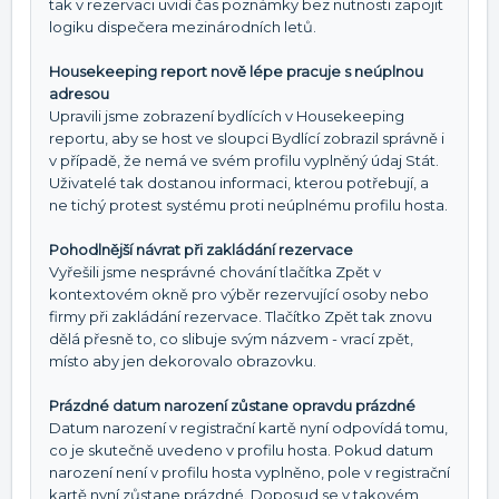
tak v rezervaci uvidí čas poznámky bez nutnosti zapojit
logiku dispečera mezinárodních letů.
Housekeeping report nově lépe pracuje s neúplnou
adresou
Upravili jsme zobrazení bydlících v Housekeeping
reportu, aby se host ve sloupci Bydlící zobrazil správně i
v případě, že nemá ve svém profilu vyplněný údaj Stát.
Uživatelé tak dostanou informaci, kterou potřebují, a
ne tichý protest systému proti neúplnému profilu hosta.
Pohodlnější návrat při zakládání rezervace
Vyřešili jsme nesprávné chování tlačítka Zpět v
kontextovém okně pro výběr rezervující osoby nebo
firmy při zakládání rezervace. Tlačítko Zpět tak znovu
dělá přesně to, co slibuje svým názvem - vrací zpět,
místo aby jen dekorovalo obrazovku.
Prázdné datum narození zůstane opravdu prázdné
Datum narození v registrační kartě nyní odpovídá tomu,
co je skutečně uvedeno v profilu hosta. Pokud datum
narození není v profilu hosta vyplněno, pole v registrační
kartě nyní zůstane prázdné. Doposud se v takovém