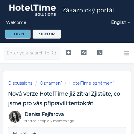
Zákaznický portál
Welcome
English
LOGIN
SIGN UP
Discussions
Oznámení
HotelTime oznámení
Nová verze HotelTime již zítra! Zjistěte, co
jsme pro vás připravili tentokrát
Denisa Fejfarova
started a topic
3 months ago
Milí zákazníci,