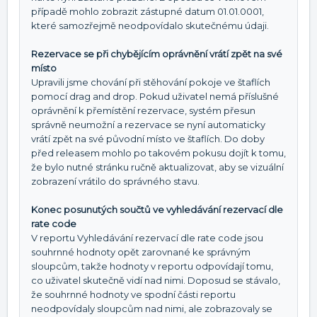
případě mohlo zobrazit zástupné datum 01.01.0001,
které samozřejmě neodpovídalo skutečnému údaji.
Rezervace se při chybějícím oprávnění vrátí zpět na své
místo
Upravili jsme chování při stěhování pokoje ve štaflích
pomocí drag and drop. Pokud uživatel nemá příslušné
oprávnění k přemístění rezervace, systém přesun
správně neumožní a rezervace se nyní automaticky
vrátí zpět na své původní místo ve štaflích. Do doby
před releasem mohlo po takovém pokusu dojít k tomu,
že bylo nutné stránku ručně aktualizovat, aby se vizuální
zobrazení vrátilo do správného stavu.
Konec posunutých součtů ve vyhledávání rezervací dle
rate code
V reportu Vyhledávání rezervací dle rate code jsou
souhrnné hodnoty opět zarovnané ke správným
sloupcům, takže hodnoty v reportu odpovídají tomu,
co uživatel skutečně vidí nad nimi. Doposud se stávalo,
že souhrnné hodnoty ve spodní části reportu
neodpovídaly sloupcům nad nimi, ale zobrazovaly se