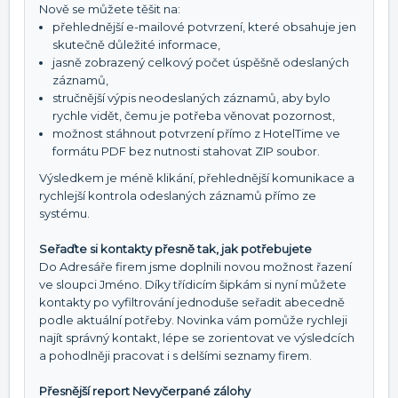
Nově se můžete těšit na:
přehlednější e-mailové potvrzení, které obsahuje jen
skutečně důležité informace,
jasně zobrazený celkový počet úspěšně odeslaných
záznamů,
stručnější výpis neodeslaných záznamů, aby bylo
rychle vidět, čemu je potřeba věnovat pozornost,
možnost stáhnout potvrzení přímo z HotelTime ve
formátu PDF bez nutnosti stahovat ZIP soubor.
Výsledkem je méně klikání, přehlednější komunikace a
rychlejší kontrola odeslaných záznamů přímo ze
systému.
Seřaďte si kontakty přesně tak, jak potřebujete
Do Adresáře firem jsme doplnili novou možnost řazení
ve sloupci Jméno. Díky třídicím šipkám si nyní můžete
kontakty po vyfiltrování jednoduše seřadit abecedně
podle aktuální potřeby. Novinka vám pomůže rychleji
najít správný kontakt, lépe se zorientovat ve výsledcích
a pohodlněji pracovat i s delšími seznamy firem.
Přesnější report Nevyčerpané zálohy