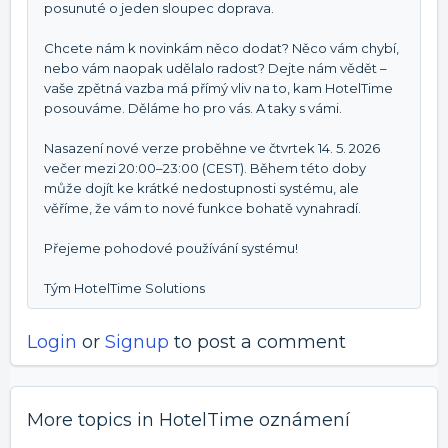
posunuté o jeden sloupec doprava.
Chcete nám k novinkám něco dodat? Něco vám chybí,
nebo vám naopak udělalo radost? Dejte nám vědět –
vaše zpětná vazba má přímý vliv na to, kam HotelTime
posouváme. Děláme ho pro vás. A taky s vámi.
Nasazení nové verze proběhne ve čtvrtek 14. 5. 2026
večer mezi 20:00–23:00 (CEST). Během této doby
může dojít ke krátké nedostupnosti systému, ale
věříme, že vám to nové funkce bohatě vynahradí.
Přejeme pohodové používání systému!
Tým HotelTime Solutions
Login
or
Signup
to post a comment
More topics in
HotelTime oznámení