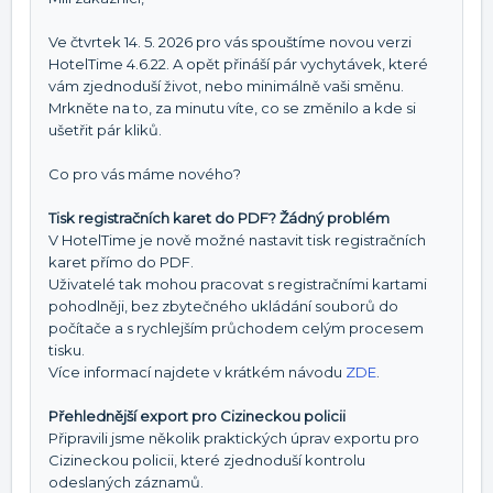
Ve čtvrtek 14. 5. 2026 pro vás spouštíme novou verzi
HotelTime 4.6.22. A opět přináší pár vychytávek, které
vám zjednoduší život, nebo minimálně vaši směnu.
Mrkněte na to, za minutu víte, co se změnilo a kde si
ušetřit pár kliků.
Co pro vás máme nového?
Tisk registračních karet do PDF? Žádný problém
V HotelTime je nově možné nastavit tisk registračních
karet přímo do PDF.
Uživatelé tak mohou pracovat s registračními kartami
pohodlněji, bez zbytečného ukládání souborů do
počítače a s rychlejším průchodem celým procesem
tisku.
Více informací najdete v krátkém návodu
ZDE
.
Přehlednější export pro Cizineckou policii
Připravili jsme několik praktických úprav exportu pro
Cizineckou policii, které zjednoduší kontrolu
odeslaných záznamů.