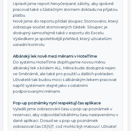
Upravili jsme report Nevyčerpané zálohy, aby správně
pracoval také s částečným stornem dokladu na přijatou
platbu.
Nově jsme do reportu přidali sloupec Stornováno, který
zobrazuje součet stornovaných částek. Sloupec je
dostupný samozřejmě také v exportu do Excelu.
Výsledkem je spolehlivější přehled, který uživatelům
usnadní kontrolu.
Albánský lek nově mezi měnami v HotelTime
Do systému HotelTime doplňujeme novou měnu
albánský lek s kódem ALL. Měna bude dostupná nejen
ve Směnárně, ale také pro použití u dalších pokladen.
Uživatelé tak budou moci s albánským lekem pracovat
napříč systémem stejně jako s ostatními
podporovanými měnami.
Pop-up poznámky nyní respektují čas aplikace
Vyladili jsme zobrazování času u pop-up poznámek v
rezervaci, aby odpovídal lokálnímu času nastavenému v
dané aplikaci. Dosud se u pop-up poznámek
zobrazoval čas CE(S)T, což mohlo být matoucí. Uživatel