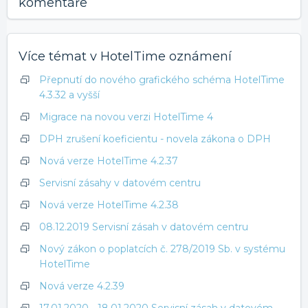
komentáře
Více témat v
HotelTime oznámení
Přepnutí do nového grafického schéma HotelTime
4.3.32 a vyšší
Migrace na novou verzi HotelTime 4
DPH zrušení koeficientu - novela zákona o DPH
Nová verze HotelTime 4.2.37
Servisní zásahy v datovém centru
Nová verze HotelTime 4.2.38
08.12.2019 Servisní zásah v datovém centru
Nový zákon o poplatcích č. 278/2019 Sb. v systému
HotelTime
Nová verze 4.2.39