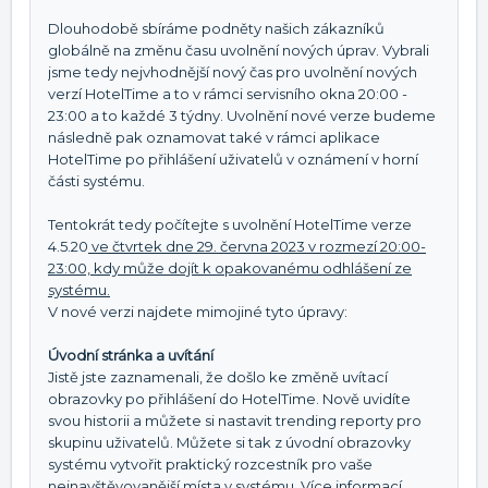
Dlouhodobě sbíráme podněty našich zákazníků
globálně na změnu času uvolnění nových úprav. Vybrali
jsme tedy nejvhodnější nový čas pro uvolnění nových
verzí HotelTime a to v rámci servisního okna 20:00 -
23:00 a to každé 3 týdny. Uvolnění nové verze budeme
následně pak oznamovat také v rámci aplikace
HotelTime po přihlášení uživatelů v oznámení v horní
části systému.
Tentokrát tedy počítejte s uvolnění HotelTime verze
4.5.20
ve čtvrtek dne 29. června 2023 v rozmezí 20:00-
23:00, kdy může dojít k opakovanému odhlášení ze
systému.
V nové verzi najdete mimojiné tyto úpravy:
Úvodní stránka a uvítání
Jistě jste zaznamenali, že došlo ke změně uvítací
obrazovky po přihlášení do HotelTime. Nově uvidíte
svou historii a můžete si nastavit trending reporty pro
skupinu uživatelů. Můžete si tak z úvodní obrazovky
systému vytvořit praktický rozcestník pro vaše
nejnavštěvovanější místa v systému. Více informací