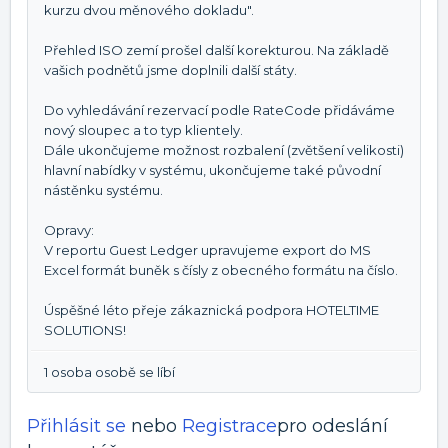
kurzu dvou měnového dokladu".
Přehled ISO zemí prošel další korekturou. Na základě
vašich podnětů jsme doplnili další státy.
Do vyhledávání rezervací podle RateCode přidáváme
nový sloupec a to typ klientely.
Dále ukončujeme možnost rozbalení (zvětšení velikosti)
hlavní nabídky v systému, ukončujeme také původní
nástěnku systému.
Opravy:
V reportu Guest Ledger upravujeme export do MS
Excel formát buněk s čísly z obecného formátu na číslo.
Úspěšné léto přeje zákaznická podpora HOTELTIME
SOLUTIONS!
1 osoba osobě se líbí
Přihlásit se
nebo
Registrace
pro odeslání