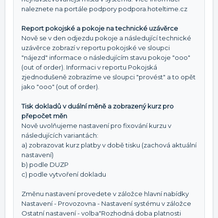
naleznete na portále podpory podpora.hoteltime.cz
Report pokojské a pokoje na technické uzávěrce
Nově se v den odjezdu pokoje a následující technické
uzávěrce zobrazí v reportu pokojské ve sloupci
"nájezd" informace o následujícím stavu pokoje "ooo"
(out of order). Informaci v reportu Pokojská
zjednodušeně zobrazíme ve sloupci "provést" a to opět
jako "ooo" (out of order).
Tisk dokladů v duální měně a zobrazený kurz pro
přepočet měn
Nově uvolňujeme nastavení pro fixování kurzu v
následujících variantách:
a) zobrazovat kurz platby v době tisku (zachová aktuální
nastavení)
b) podle DUZP
c) podle vytvoření dokladu
Změnu nastavení provedete v záložce hlavní nabídky
Nastavení - Provozovna - Nastavení systému v záložce
Ostatní nastavení - volba"Rozhodná doba platnosti