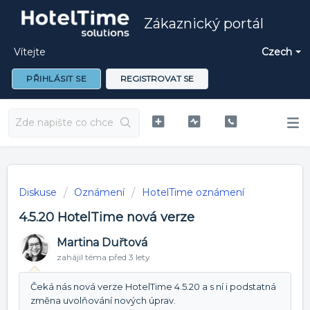
Zákaznický portál
Vítejte
Czech
PŘIHLÁSIT SE
REGISTROVAT SE
Diskuse
Oznámení
HotelTime oznámení
4.5.20 HotelTime nová verze
Martina Duřtová
zahájil téma
před 3 lety
Čeká nás nová verze HotelTime 4.5.20 a s ní i podstatná
změna uvolňování nových úprav.