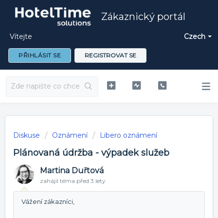
Zákaznický portál
Vítejte
Czech
PŘIHLÁSIT SE
REGISTROVAT SE
Diskuse
Oznámení
Libero oznámení
Plánovaná údržba - výpadek služeb
Martina Duřtová
zahájil téma
před 3 lety
Vážení zákazníci,