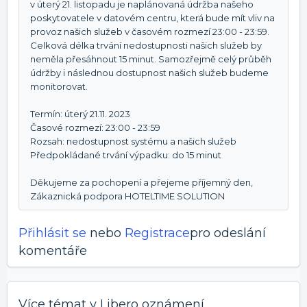
v úterý 21. listopadu je naplánovaná údržba našeho
poskytovatele v datovém centru, která bude mít vliv na
provoz našich služeb v časovém rozmezí 23:00 - 23:59.
Celková délka trvání nedostupnosti našich služeb by
neměla přesáhnout 15 minut. Samozřejmě celý průběh
údržby i následnou dostupnost našich služeb budeme
monitorovat.
Termín: úterý 21.11. 2023
Časové rozmezí: 23:00 - 23:59
Rozsah: nedostupnost systému a našich služeb
Předpokládané trvání výpadku: do 15 minut
Děkujeme za pochopení a přejeme příjemný den,
Zákaznická podpora HOTELTIME SOLUTION
Přihlásit se
nebo
Registrace
pro odeslání
komentáře
Více témat v
Libero oznámení