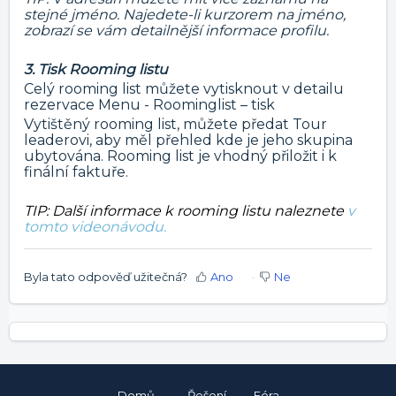
stejné jméno. Najedete-li kurzorem na jméno,
zobrazí se vám detailnější informace profilu.
3. Tisk Rooming listu
Celý rooming list můžete vytisknout v detailu
rezervace Menu - Roominglist – tisk
Vytištěný rooming list, můžete předat Tour
leaderovi, aby měl přehled kde je jeho skupina
ubytována. Rooming list je vhodný přiložit i k
finální faktuře.
TIP: Další informace k rooming listu naleznete
v
tomto videonávodu.
Byla tato odpověď užitečná?
Ano
Ne
Domů
Řešení
Fóra