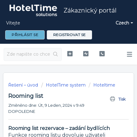
Zákaznický portál
Vítejte
Czech
PŘIHLÁSIT SE
REGISTROVAT SE
Řešení – úvod
HotelTime system
Hoteltime
Rooming list
Tisk
Změněno dne: Út, 9 Leden, 2024 v 9:49
DOPOLEDNE
Rooming list rezervace – zadání bydlících
Funkce rooming listu dovoluje uživateli