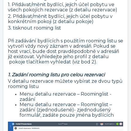
1. Přidávat/měnit bydlící, jejich účel pobytu ve
všech pokojích rezervace (z detailu rezervace)
2. Přidávat/měnit bydlící, jejich účel pobytu v
konkrétním pokoji (z detailu pokoje)
3. tisknout rooming list
Při zadávání bydlících s použitím rooming listu se
vytvoří vždy nový záznam v adresáři. Pokud se
host vrací, bude dost pravděpodobně v adresáři
již existovat. Vyhledejte jeho profil z detailu
pokoje tlačítkem vyhledat (viz bod 2).
1. Zadání rooming listu pro celou rezervaci
V detailu rezervace můžete vybírat ze dvou typů
rooming listu
Menu detailu rezervace – Roominglist -
zadání
Menu detailu rezervace – Roominglist –
zadání (zjednodušené)- zjednodušený
formulář, zadáte pouze jména bydlících