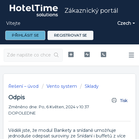
Zákaznický portál
Vítejte
Czech
PŘIHLÁSIT SE
REGISTROVAT SE
Řešení – úvod
Vento system
Sklady
Odpis
Tisk
Změněno dne: Po, 6 Květen, 2024 v 10:37
DOPOLEDNE
Věděli jste, že modul Bankety a snídaně umožňuje
jednoduše odepsat suroviny ze Snídaní i buffetů z více