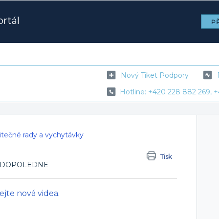
rtál
PŘ
Nový Tiket Podpory
Hotline: +420 228 882 269, +
itečné rady a vychytávky
Tisk
:00 DOPOLEDNE
jte nová videa.