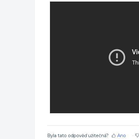
Byla tato odpověď užitečná?
Ano