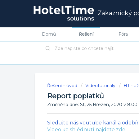
Zákaznický po
Domů
Řešení
Fóra
Řešení – úvod
Videotutoriály
HT - už
Report poplatků
Změněno dne: St, 25 Březen, 2020 v 8
Sledujte náš youtube kanál a odebíre
Video ke shlédnutí najdete zde.