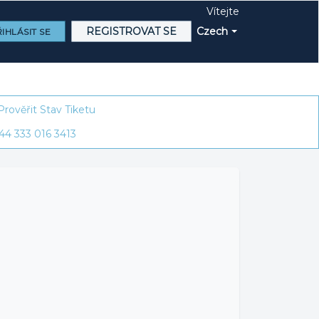
Vítejte
REGISTROVAT SE
Czech
IHLÁSIT SE
Prověřit Stav Tiketu
44 333 016 3413