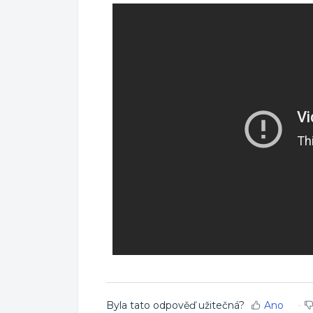
Byla tato odpověď užitečná?
Ano