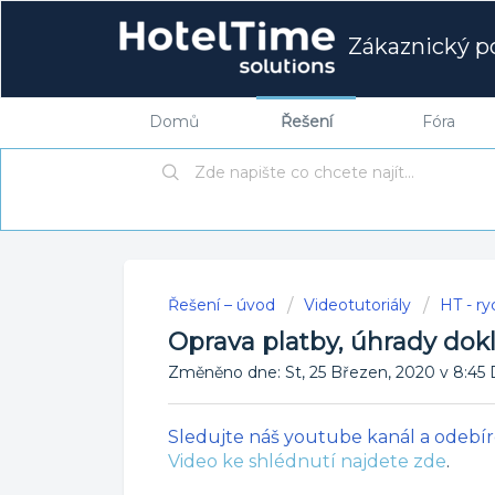
Zákaznický po
Domů
Řešení
Fóra
Řešení – úvod
Videotutoriály
HT - r
Oprava platby, úhrady dok
Změněno dne: St, 25 Březen, 2020 v 8:
Sledujte náš youtube kanál a odebíre
Video ke shlédnutí najdete zde
.