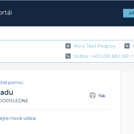
rtál
PŘ
Nový Tiket Podpory
Hotline: +420 228 882 269, +
ychlá pomoc
ladu
Tisk
45 DOPOLEDNE
jte nová videa.