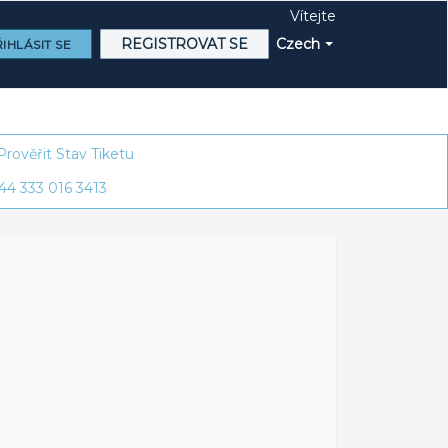
Vítejte
REGISTROVAT SE
Czech
IHLÁSIT SE
Prověřit Stav Tiketu
44 333 016 3413