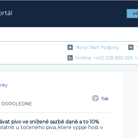
rtál
PŘ
Nový Tiket Podpory
Hotline: +420 228 882 269, +
triky
Tisk
:53 DOPOLEDNE
vat pivo ve snížené sazbě daně a to 10%
atnit u točeného piva, které vypije host v