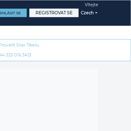
Vítejte
REGISTROVAT SE
Czech
IHLÁSIT SE
Prověřit Stav Tiketu
44 333 016 3413