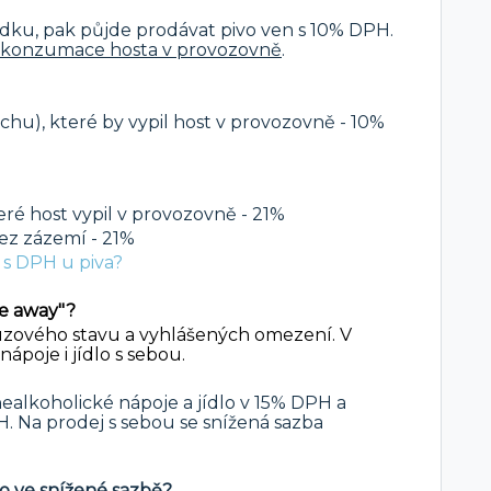
ádku, pak půjde prodávat pivo ven s 10% DPH.
konzumace hosta v provozovně
.
chu), které by vypil host v provozovně - 10%
eré host vypil v provozovně - 21%
ez zázemí - 21%
 s DPH u piva?
ke away"?
ouzového stavu a vyhlášených omezení. V
nápoje i jídlo s sebou.
alkoholické nápoje a jídlo v 15% DPH a
. Na prodej s sebou se snížená sazba
ivo ve snížené sazbě?