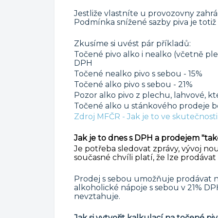
Jestliže vlastníte u provozovny zahr
Podmínka snížené sazby piva je totiž
Zkusíme si uvést pár příkladů:
Točené pivo alko i nealko (včetně ple
DPH
Točené nealko pivo s sebou - 15%
Točené alko pivo s sebou - 21%
Pozor alko pivo z plechu, lahvové, kt
Točené alko u stánkového prodeje b
Zdroj MFČR - Jak je to ve skutečnosti
Jak je to dnes s DPH a prodejem "ta
Je potřeba sledovat zprávy, vývoj n
současné chvíli platí, že lze prodávat 
Prodej s sebou umožňuje prodávat ne
alkoholické nápoje s sebou v 21% DPH
nevztahuje.
Jak si vytvořit kalkulací na točené p