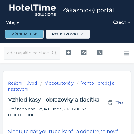
Zákaznický portál
Vítejte
Czech
PŘIHLÁSIT SE
REGISTROVAT SE
Řešení – úvod
Videotutoriály
Vento - prodej a
nastavení
Vzhled kasy - obrazovky a tlačítka
Tisk
Změněno dne: Út, 14 Duben, 2020 v 10:57
DOPOLEDNE
Sledujte náš youtube kanál a odebírejte nová