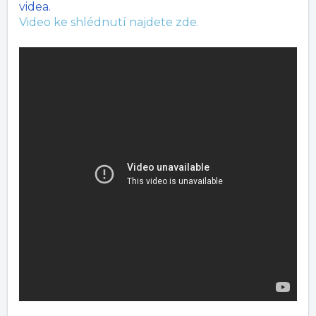
videa.
Video ke shlédnutí najdete zde.