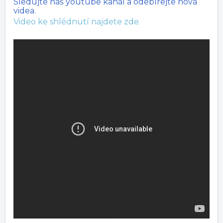
Sledujte náš youtube kanál a odebírejte nová
videa.
Video ke shlédnutí najdete zde.