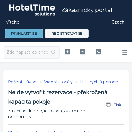
Zákaznický portál
Vítejte
Czech
PŘIHLÁSIT SE
REGISTROVAT SE
Řešení – úvod
Videotutoriály
HT - rychlá pomoc
Nejde vytvořit rezervace - překročená
kapacita pokoje
Tisk
Změněno dne: So, 18 Duben, 2020 v 11:38
DOPOLEDNE