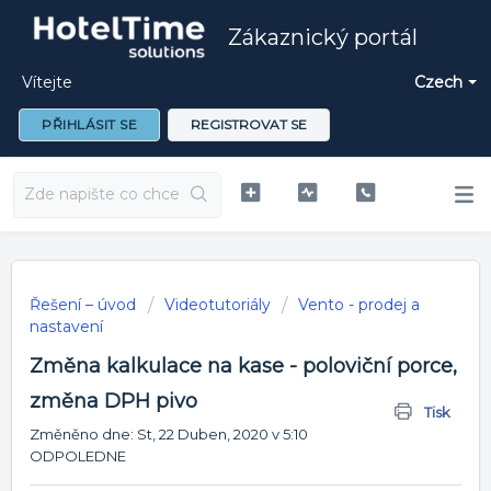
Zákaznický portál
Vítejte
Czech
PŘIHLÁSIT SE
REGISTROVAT SE
Řešení – úvod
Videotutoriály
Vento - prodej a
nastavení
Změna kalkulace na kase - poloviční porce,
změna DPH pivo
Tisk
Změněno dne: St, 22 Duben, 2020 v 5:10
ODPOLEDNE