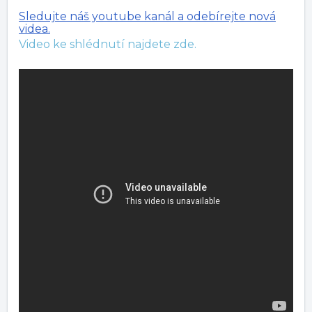
Sledujte náš youtube kanál a odebírejte nová
videa.
Video ke shlédnutí najdete zde.