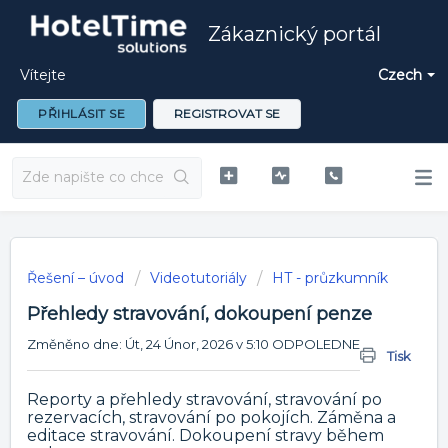
Zákaznický portál
Vítejte
Czech
PŘIHLÁSIT SE
REGISTROVAT SE
Řešení – úvod
Videotutoriály
HT - průzkumník
Přehledy stravování, dokoupení penze
Změněno dne: Út, 24 Únor, 2026 v 5:10 ODPOLEDNE
Tisk
Reporty a přehledy stravování, stravování po
rezervacích, stravování po pokojích. Záměna a
editace stravování. Dokoupení stravy během