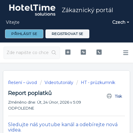
Zákaznický portál
Vítejte
Czech
PŘIHLÁSIT SE
REGISTROVAT SE
Řešení – úvod
Videotutoriály
HT - průzkumník
Report poplatků
Tisk
Změněno dne: Út, 24 Únor, 2026 v 5:09
ODPOLEDNE
Sledujte náš youtube kanál a odebírejte nová
videa.