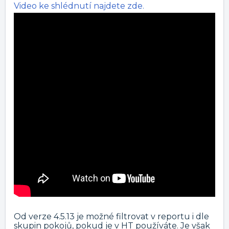
Video ke shlédnutí najdete zde.
Od verze 4.5.13 je možné filtrovat v reportu i dle
skupin pokojů, pokud je v HT používáte. Je však