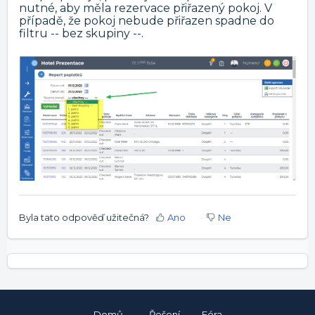
nutné, aby měla rezervace přiřazený pokoj. V
případě, že pokoj nebude přiřazen spadne do
filtru -- bez skupiny --.
Byla tato odpověď užitečná?
Ano
Ne
Domů
Řešení
Fóra