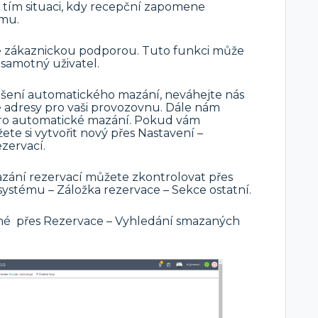
 tím situaci, kdy recepční zapomene
ému.
 se zákaznickou podporou. Tuto funkci může
 samotný uživatel.
ušení automatického mazání, neváhejte nás
 adresy pro vaši provozovnu. Dále nám
pro automatické mazání. Pokud vám
te si vytvořit nový přes Nastavení –
zervací.
ání rezervací můžete zkontrolovat přes
systému – Záložka rezervace – Sekce ostatní.
né přes Rezervace – Vyhledání smazaných