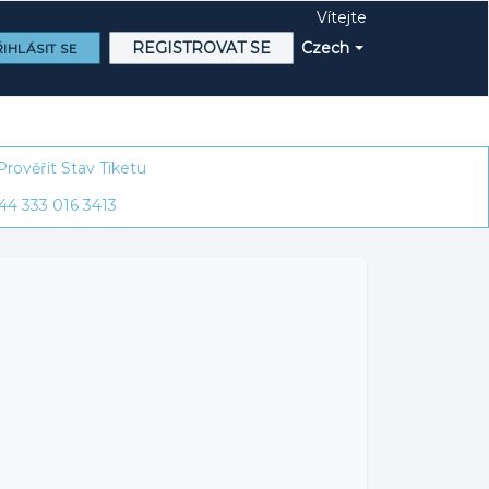
Vítejte
REGISTROVAT SE
Czech
IHLÁSIT SE
Prověřit Stav Tiketu
44 333 016 3413