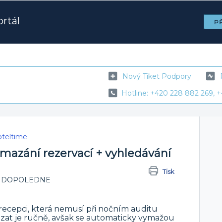
rtál
PŘ
Nový Tiket Podpory
Hotline: +420 228 882 269, +
teltime
mazání rezervací + vyhledávání
Tisk
:24 DOPOLEDNE
 recepci, která nemusí při nočním auditu
azat je ručně, avšak se automaticky vymažou