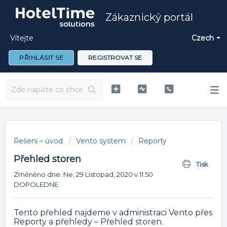
Zákaznický portál
Vítejte
Czech
PŘIHLÁSIT SE
REGISTROVAT SE
Řešení – úvod
Vento system
Reporty
Přehled storen
Tisk
Změněno dne: Ne, 29 Listopad, 2020 v 11:50
DOPOLEDNE
Tento přehled najdeme v administraci Vento přes
Reporty a přehledy – Přehled storen.