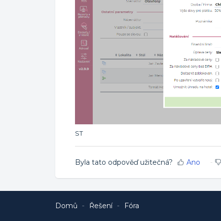
ST
Byla tato odpověď užitečná?
Ano
Domů
Řešení
Fóra