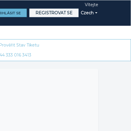
Vítejte
REGISTROVAT SE
Czech
IHLÁSIT SE
Prověřit Stav Tiketu
44 333 016 3413