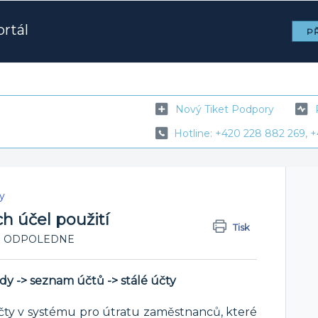
rtál
PŘ
Nový Tiket Podpory
Hotline: +420 228 882 269, +
y
ch účel použití
Tisk
3:49 ODPOLEDNE
dy -> seznam účtů -> stálé účty
čty v systému pro útratu zaměstnanců, které