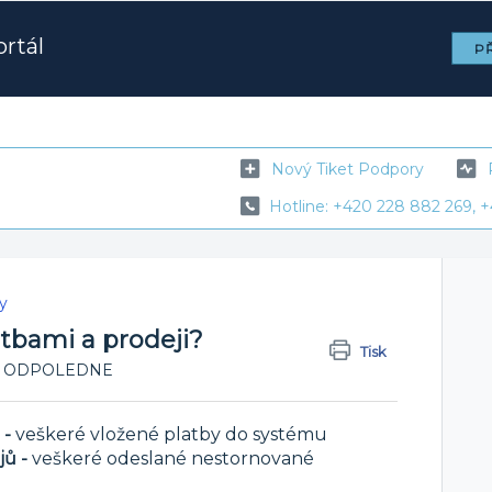
rtál
PŘ
Nový Tiket Podpory
Hotline: +420 228 882 269, +
y
tbami a prodeji?
Tisk
3:21 ODPOLEDNE
 -
veškeré vložené platby do systému
jů -
veškeré odeslané nestornované