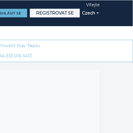
Vítejte
REGISTROVAT SE
Czech
IHLÁSIT SE
Prověřit Stav Tiketu
44 333 016 3413