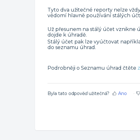
Tyto dva užitečné reporty nelze vžd
vědomí hlavně používání stálých účtů
Už přesunem na stálý účet vznikne ú
dojde k úhradě.
Stálý účet pak lze vyúčtovat například
do seznamu úhrad.
Podrobněji o Seznamu úhrad čtěte
Byla tato odpověď užitečná?
Ano