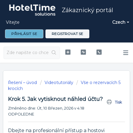
Zákaznický portál
Vítejte
Czech
PŘIHLÁSIT SE
REGISTROVAT SE
Řešení – úvod
Videotutoriály
Vše o rezervacích 5
krocích
Krok 5. Jak vytisknout náhled účtu?
Tisk
Změněno dne: Út, 10 Březen, 2026 v 4:18
ODPOLEDNE
Dbejte na profesionální přístup a hostovi