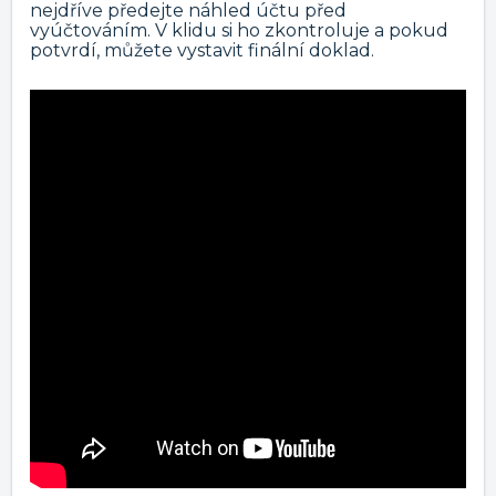
nejdříve předejte náhled účtu před
vyúčtováním. V klidu si ho zkontroluje a pokud
potvrdí, můžete vystavit finální doklad.