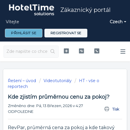
Zákaznický portál
Vítejte
Czech
PŘIHLÁSIT SE
REGISTROVAT SE
Řešení – úvod
Videotutoriály
HT - vše o
reportech
Kde zjistím průměrnou cenu za pokoj?
Změněno dne: Pá, 13 Březen, 2026 v 4:27
Tisk
ODPOLEDNE
RevPar, průměrná cena za pokoj a kde takový