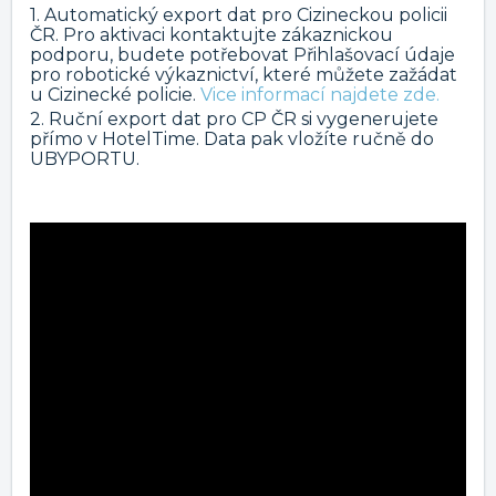
1. Automatický export dat pro Cizineckou policii
ČR. Pro aktivaci kontaktujte zákaznickou
podporu, budete potřebovat Přihlašovací údaje
pro robotické výkaznictví, které můžete zažádat
u Cizinecké policie.
Vice informací najdete zde.
2. Ruční export dat pro CP ČR si vygenerujete
přímo v HotelTime. Data pak vložíte ručně do
UBYPORTU.