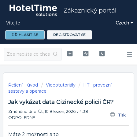
Zákaznický portál
Vítejte
Czech
PŘIHLÁSIT SE
REGISTROVAT SE
Řešení – úvod
Videotutoriály
HT - provozní
sestavy a operace
Jak vykázat data Cizinecké policii ČR?
Změněno dne: Út, 10 Březen, 2026 v 4:38
Tisk
ODPOLEDNE
Máte 2 možnosti a to: