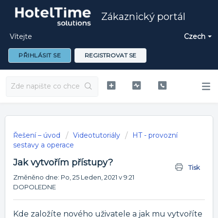
Zákaznický portál
Vítejte
Czech
PŘIHLÁSIT SE
REGISTROVAT SE
Řešení – úvod
Videotutoriály
HT - provozní
sestavy a operace
Jak vytvořím přístupy?
Tisk
Změněno dne: Po, 25 Leden, 2021 v 9:21
DOPOLEDNE
Kde založíte nového uživatele a jak mu vytvoříte