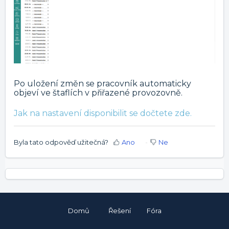
Po uložení změn se pracovník automaticky
objeví ve štaflích v přiřazené provozovně.
Jak na nastavení disponibilit se dočtete zde.
Byla tato odpověď užitečná?
Ano
Ne
Domů
Řešení
Fóra