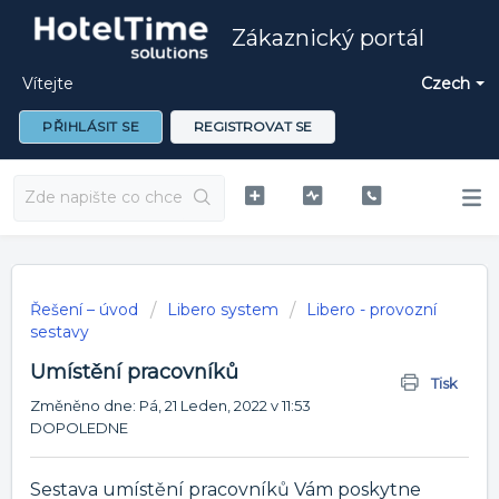
Zákaznický portál
Vítejte
Czech
PŘIHLÁSIT SE
REGISTROVAT SE
Řešení – úvod
Libero system
Libero - provozní
sestavy
Umístění pracovníků
Tisk
Změněno dne: Pá, 21 Leden, 2022 v 11:53
DOPOLEDNE
Sestava umístění pracovníků Vám poskytne