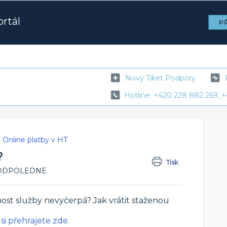
rtál
PŘ
Nový Tiket Podpory
Hotline: +420 228 882 269, +
 - Online platby v HT
?
Tisk
21 ODPOLEDNE
host služby nevyčerpá? Jak vrátit staženou
 si přehrajete zde.