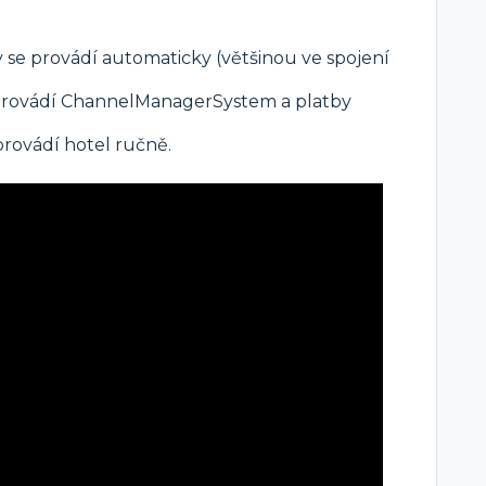
y se provádí automaticky (většinou ve spojení
t provádí ChannelManagerSystem a platby
provádí hotel ručně.