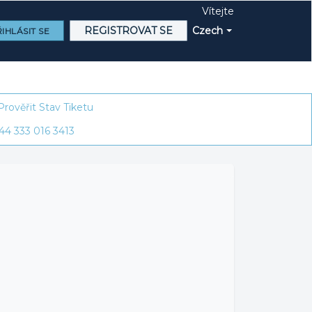
Vítejte
REGISTROVAT SE
Czech
IHLÁSIT SE
Prověřit Stav Tiketu
44 333 016 3413