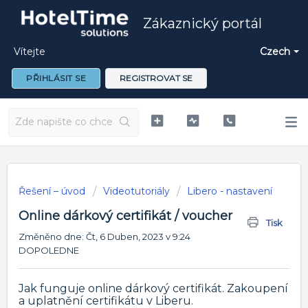
Zákaznický portál
Vítejte
Czech
PŘIHLÁSIT SE
REGISTROVAT SE
Řešení – úvod
Videotutoriály
Libero - nastavení
Online dárkový certifikát / voucher
Tisk
Změněno dne: Čt, 6 Duben, 2023 v 9:24
DOPOLEDNE
Jak funguje online dárkový certifikát. Zakoupení
a uplatnění certifikátu v Liberu.