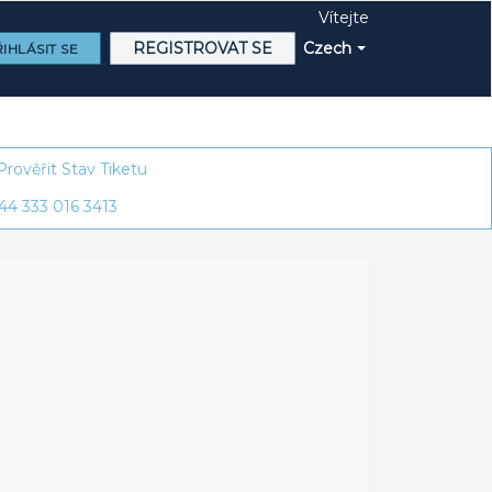
Vítejte
REGISTROVAT SE
Czech
IHLÁSIT SE
Prověřit Stav Tiketu
44 333 016 3413