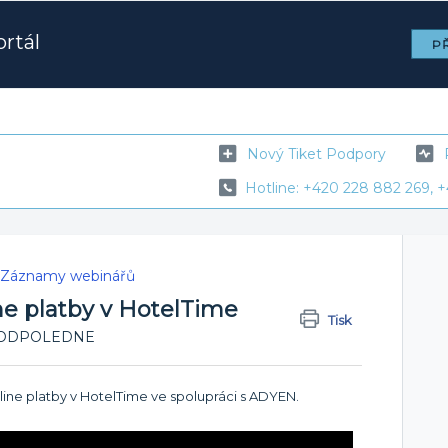
rtál
PŘ
Nový Tiket Podpory
Hotline: +420 228 882 269, +
Záznamy webinářů
ne platby v HotelTime
Tisk
:44 ODPOLEDNE
ine platby v HotelTime ve spolupráci s ADYEN.