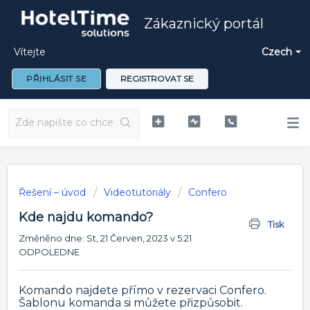
Zákaznický portál
Vítejte
Czech
PŘIHLÁSIT SE
REGISTROVAT SE
Řešení – úvod
Videotutoriály
Confero
Kde najdu komando?
Tisk
Změněno dne: St, 21 Červen, 2023 v 5:21
ODPOLEDNE
Komando najdete přímo v rezervaci Confero.
Šablonu komanda si můžete přizpůsobit.