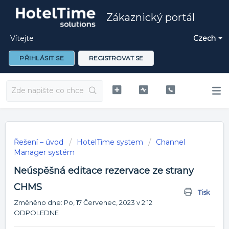
Zákaznický portál
Vítejte
Czech
PŘIHLÁSIT SE
REGISTROVAT SE
Řešení – úvod
HotelTime system
Channel
Manager systém
Neúspěšná editace rezervace ze strany
CHMS
Tisk
Změněno dne: Po, 17 Červenec, 2023 v 2:12
ODPOLEDNE