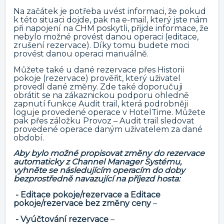
Na začátek je potřeba uvést informaci, že pokud
k této situaci dojde, pak na e-mail, který jste nám
při napojení na CHM poskytli, přijde informace, že
nebylo možné provést danou operaci (editace,
zrušení rezervace). Díky tomu budete moci
provést danou operaci manuálně.
Můžete také u dané rezervace přes Historii
pokoje (rezervace) prověřit, který uživatel
provedl dané změny. Zde také doporučuji
obrátit se na zákaznickou podporu ohledně
zapnutí funkce Audit trail, která podrobněji
loguje provedené operace v HotelTime. Můžete
pak přes záložku Provoz – Audit trail sledovat
provedené operace daným uživatelem za dané
období.
Aby bylo možné propisovat změny do rezervace
automaticky z Channel Manager Systému,
vyhněte se následujícím operacím do doby
bezprostředně navazující na příjezd hosta:
- Editace pokoje/rezervace a Editace
pokoje/rezervace bez změny ceny
–
- Vyúčtování rezervace
–