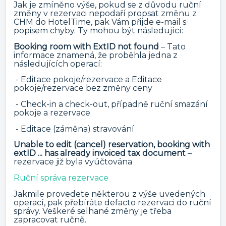
Jak je zmíněno výše, pokud se z důvodu ruční
změny v rezervaci nepodaří propsat změnu z
CHM do HotelTime, pak Vám přijde e-mail s
popisem chyby. Ty mohou být následující:
Booking room with ExtID not found
– Tato
informace znamená, že proběhla jedna z
následujících operací:
- Editace pokoje/rezervace a Editace
pokoje/rezervace bez změny ceny
- Check-in a check-out, případně ruční smazání
pokoje a rezervace
- Editace (záměna) stravování
Unable to edit (cancel) reservation, booking with
extID ... has already invoiced tax document
–
rezervace již byla vyúčtována
Ruční správa rezervace
Jakmile provedete některou z výše uvedených
operací, pak přebíráte defacto rezervaci do ruční
správy. Veškeré selhané změny je třeba
zapracovat ručně.