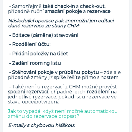
- Samozřejmě
také check-in
a
check-out
,
případně ruční
smazání pokoje
a
rezervace
Následující operace pak znemožní jen editaci
dané rezervace ze strany CHM:
- Editace (záměna) stravování
- Rozdělení účtu:
- Přidání položky na účet
- Zadání rooming listu
- Stěhování pokoje v průběhu pobytu
– zde ale
případné změny již spíše řešíte přímo s hostem
- Také není u rezervací z CHM možné provést
spojení rezervací
, případně jejich
rozdělení
na
jednotlivé rezervace, pokud jsou rezervace ve
stavu opce/potvrzená.
Jak to vypadá, když není možné automatickou
změnu do rezervace propsat?
E-maily s chybovou hláškou: