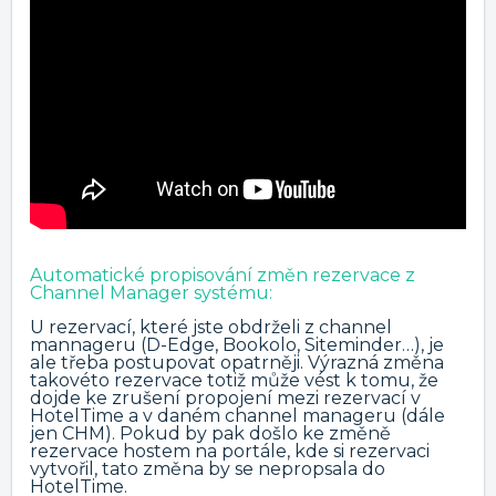
Automatické propisování změn rezervace z
Channel Manager systému:
U rezervací, které jste obdrželi z channel
mannageru (D-Edge, Bookolo, Siteminder…), je
ale třeba postupovat opatrněji. Výrazná změna
takovéto rezervace totiž může vést k tomu, že
dojde ke zrušení propojení mezi rezervací v
HotelTime a v daném channel manageru (dále
jen CHM). Pokud by pak došlo ke změně
rezervace hostem na portále, kde si rezervaci
vytvořil, tato změna by se nepropsala do
HotelTime.