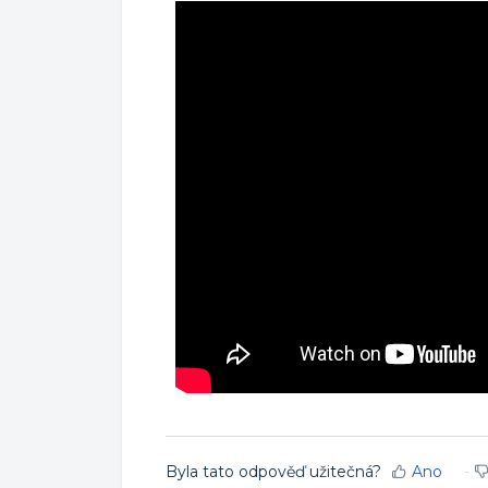
Byla tato odpověď užitečná?
Ano