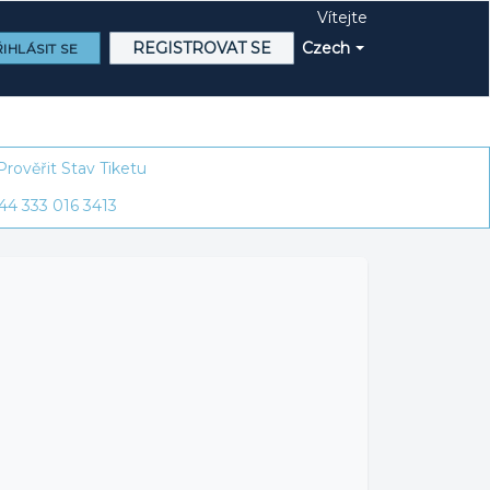
Vítejte
REGISTROVAT SE
Czech
IHLÁSIT SE
Prověřit Stav Tiketu
44 333 016 3413