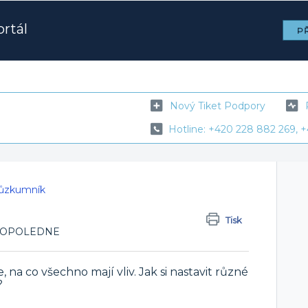
rtál
PŘ
Nový Tiket Podpory
Hotline: +420 228 882 269, +
růzkumník
Tisk
9 DOPOLEDNE
, na co všechno mají vliv. Jak si nastavit různé
?