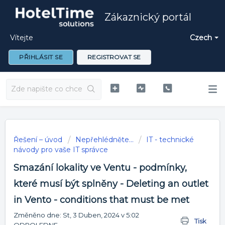
Zákaznický portál
Vítejte
Czech
PŘIHLÁSIT SE
REGISTROVAT SE
Řešení – úvod
Nepřehlédněte...
IT - technické
návody pro vaše IT správce
Smazání lokality ve Ventu - podmínky,
které musí být splněny - Deleting an outlet
in Vento - conditions that must be met
Změněno dne: St, 3 Duben, 2024 v 5:02
Tisk