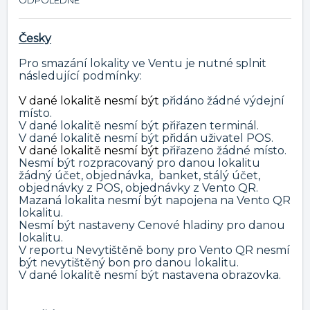
ODPOLEDNE
Česky
Pro smazání lokality ve Ventu je nutné splnit
následující podmínky:
V dané lokalitě nesmí být
přidáno žádné výdejní
místo.
V dané lokalitě nesmí být přiřazen terminál.
V dané lokalitě nesmí být přidán uživatel POS.
V dané lokalitě nesmí být
přiřazeno žádné místo.
Nesmí být rozpracovaný pro danou lokalitu
žádný účet, objednávka, banket, stálý účet,
objednávky z POS, objednávky z Vento QR.
Mazaná lokalita nesmí být napojena na Vento QR
lokalitu.
Nesmí být nastaveny Cenové hladiny pro danou
lokalitu.
V reportu Nevytištěně bony pro Vento QR nesmí
být nevytištěný bon pro danou lokalitu.
V dané lokalitě nesmí být nastavena obrazovka.