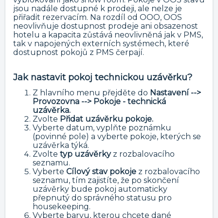
jsou nadále dostupné k prodeji, ale nelze je
přiřadit rezervacím. Na rozdíl od OOO, OOS
neovlivňuje dostupnost prodeje ani obsazenost
hotelu a kapacita zůstává neovlivněná jak v PMS,
tak v napojených externích systémech, které
dostupnost pokojů z PMS čerpají.
Jak nastavit pokoj technickou uzávěrku?
Z hlavního menu přejděte do
Nastavení -->
Provozovna --> Pokoje - technická
uzávěrka.
Zvolte
Přidat uzávěrku pokoje.
Vyberte datum, vyplňte poznámku
(povinné pole) a vyberte pokoje, kterých se
uzávěrka týká.
Zvolte
typ uzávěrky
z rozbalovacího
seznamu.
Vyberte
Cílový stav pokoje
z rozbalovacího
seznamu, tím zajistíte, že po skončení
uzávěrky bude pokoj automaticky
přepnutý do správného statusu pro
housekeeping.
Vyberte barvu, kterou chcete dané