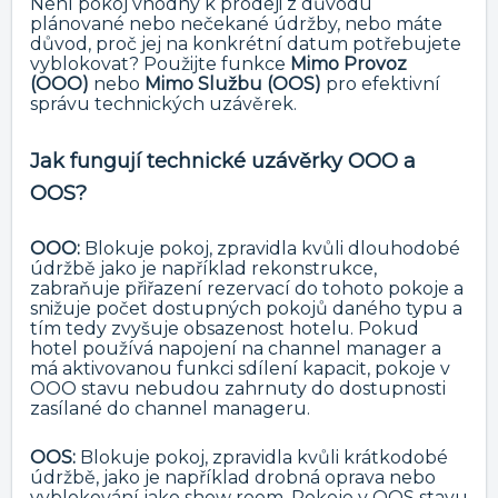
Není pokoj vhodný k prodeji z důvodu
plánované nebo nečekané údržby, nebo máte
důvod, proč jej na konkrétní datum potřebujete
vyblokovat? Použijte funkce
Mimo Provoz
(OOO)
nebo
Mimo Službu (OOS)
pro efektivní
správu technických uzávěrek.
Jak fungují technické uzávěrky OOO a
OOS?
OOO:
Blokuje pokoj, zpravidla kvůli dlouhodobé
údržbě jako je například rekonstrukce,
zabraňuje přiřazení rezervací do tohoto pokoje a
snižuje počet dostupných pokojů daného typu a
tím tedy zvyšuje obsazenost hotelu. Pokud
hotel používá napojení na channel manager a
má aktivovanou funkci sdílení kapacit, pokoje v
OOO stavu nebudou zahrnuty do dostupnosti
zasílané do channel manageru.
OOS:
Blokuje pokoj, zpravidla kvůli krátkodobé
údržbě, jako je například drobná oprava nebo
vyblokování jako show room. Pokoje v OOS stavu