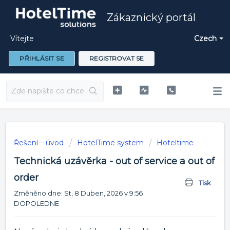
Zákaznický portál
Vítejte
Czech
PŘIHLÁSIT SE
REGISTROVAT SE
Řešení – úvod
HotelTime system
Hoteltime
Technická uzávěrka - out of service a out of
order
Tisk
Změněno dne: St, 8 Duben, 2026 v 9:56
DOPOLEDNE