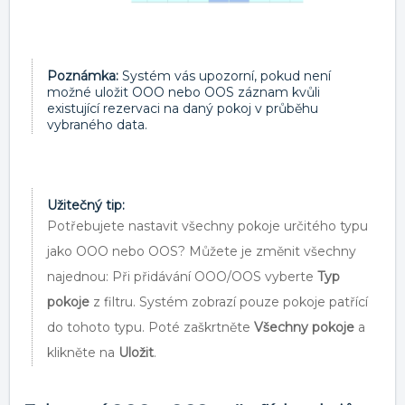
Poznám
ka:
Systém vás upozorní, pokud není
možné uložit OOO nebo OOS záznam kvůli
existující rezervaci na daný pokoj v průběhu
vybraného data.
Užitečný tip:
Potřebujete nastavit všechny pokoje určitého typu
jako OOO nebo OOS? Můžete je změnit všechny
najednou: Při přidávání OOO/OOS vyberte
Typ
pokoje
z filtru. Systém zobrazí pouze pokoje patřící
do tohoto typu.
Poté zaškrtněte
Všechny pokoje
a
klikněte na
Uložit
.