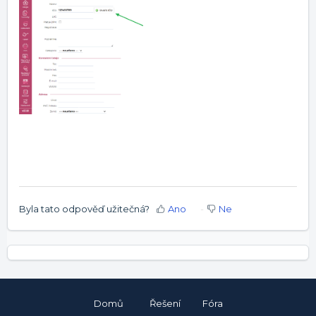
Byla tato odpověď užitečná?
Ano
Ne
Domů
Řešení
Fóra