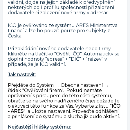
validní, dojde na jejich základě k předvyplnění
některých polí profilu společnosti při založení
dodavatele či založení nové firmy v adresáři.
IČO je ověřováno ze systému ARES Ministerstva
financí a lze ho použít pouze pro subjekty z
Česka.
Při zakládání nového dodavatele nebo firmy
klikněte na tlačítko "Ověřit IČO". Automaticky se
doplní hodnoty "adresa" + "DIČ" + "název" v
případě, že je IČO validní.
Jak nastavit:
Přejděte do Systém → Obecná nastavení →
řádek "Ověřování firem". Pokud nemáte
oprávnění s přístupem do této části systému,
obraťte se na svého nadřízeného či jej požádejte
o aktivaci této funkce za Vás. Vyberte z listu "
IČO
- ARES
" a uložte nastavení. Proveďte odhlášení
a přihlášení do systému a služba již bude aktivní.
Nejčastější hlášky systému: