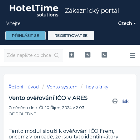
Zákaznický portál
Vítejte
Czech
PŘIHLÁSIT SE
REGISTROVAT SE
Řešení – úvod
Vento system
Tipy a triky
Vento ověřování IČO v ARES
Tisk
Změněno dne: Čt, 10 Říjen, 2024 v 2:03
ODPOLEDNE
Tento modul slouží k ověřování IČO firem,
přičemž v případě, že jsou tyto identifikátory