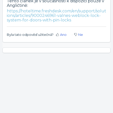
Tento článek je v současnosti k dispozici pouze v
Angličtině:
https://hoteltime.freshdesk.com/en/support/solut
ions/articles/9000246961-valnes-weblock-lock-
system-for-doors-with-pin-locks
Byla tato odpověď užitečná?
Ano
Ne