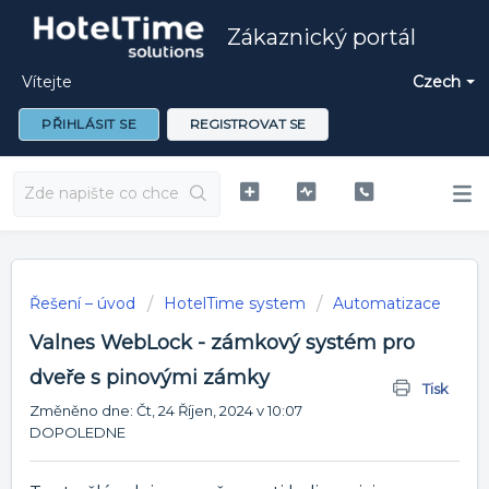
Zákaznický portál
Vítejte
Czech
PŘIHLÁSIT SE
REGISTROVAT SE
Řešení – úvod
HotelTime system
Automatizace
Valnes WebLock - zámkový systém pro
dveře s pinovými zámky
Tisk
Změněno dne: Čt, 24 Říjen, 2024 v 10:07
DOPOLEDNE