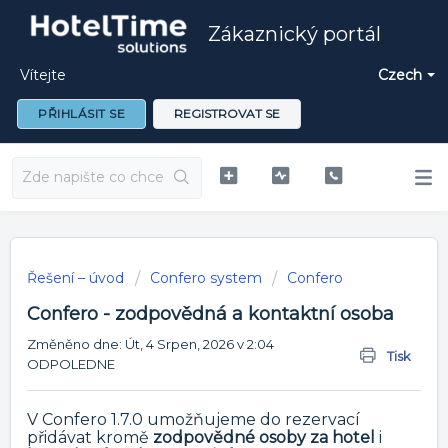
Zákaznický portál
Vítejte
Czech
PŘIHLÁSIT SE
REGISTROVAT SE
Řešení – úvod
Confero system
Confero
Confero - zodpovědná a kontaktní osoba
Změněno dne: Út, 4 Srpen, 2026 v 2:04
Tisk
ODPOLEDNE
V Confero 1.7.0 umožňujeme do rezervací
přidávat kromě
zodpovědné osoby za hotel
i