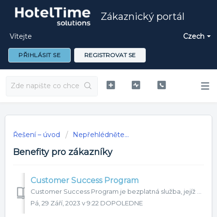
Zákaznický portál
Vítejte
Czech
PŘIHLÁSIT SE
REGISTROVAT SE
Řešení – úvod
Nepřehlédněte...
Benefity pro zákazníky
Customer Success Program
Customer Success Program je bezplatná služba, jejíž cílem je vytěžit z našich produktů pro vaše podnikání co nejvíc. Celoročně se zaměřujeme na váš růst...
Pá, 29 Září, 2023 v 9:22 DOPOLEDNE