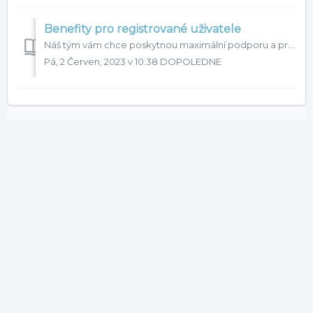
Benefity pro registrované uživatele
Náš tým vám chce poskytnou maximální podporu a proto jsme si pro vás připravili možnost registrace do zákaznického portálu, kde je možné zobrazit všechny va...
Pá, 2 Červen, 2023 v 10:38 DOPOLEDNE