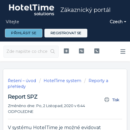
Zákaznický portál
Vítejte
Czech
PŘIHLÁSIT SE
REGISTROVAT SE
Řešení – úvod
HotelTime system
Reporty a
přehledy
Report SPZ
Tisk
Změněno dne: Po, 2 Listopad, 2020 v 6:44
ODPOLEDNE
V systému HotelTime je možné evidovat