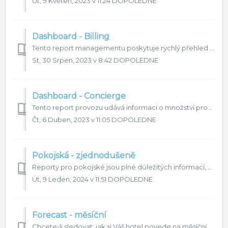
Út, 9 Květen, 2023 v 11:24 DOPOLEDNE
Dashboard - Billing
Tento report managementu poskytuje rychlý přehled o on-line platbách hotelu provedených v sytému HotelTime (statistiky platební brány Adyen nebo Total Proc...
St, 30 Srpen, 2023 v 8:42 DOPOLEDNE
Dashboard - Concierge
Tento report provozu udává informaci o množství provedených operací v případě, že máte aktivní Concierge modul s On-line check-in popř. i aktivní rozesílku ...
Čt, 6 Duben, 2023 v 11:05 DOPOLEDNE
Pokojská - zjednodušeně
Reporty pro pokojské jsou plné důležitých informací, tyto informace ale možná nejsou pro všechny provozy potřebné a mohou některé pracovníky úklidu mást. ...
Út, 9 Leden, 2024 v 11:51 DOPOLEDNE
Forecast - měsíční
Chcete-li sledovat, jak si Váš hotel povede na měsíční bázi, pak k tomu slouží forecast měsíční. Stejně jako všechny ostatní forecasty i tento měsíční Vám...