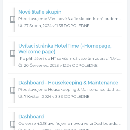
Nové štafle skupin
Představujeme Vám nové štafle skupin, které budeme postupně uvolňovat na naše klienty. Nové štafle skupin se podobají štaflím pokojů. V tomto článku ...
Út, 27 Srpen, 2024 v 11:35 DOPOLEDNE
Uvítací stránka HotelTime (=Homepage,
Welcome page)
Po přihlášení do HT se všem uživatelům zobrazí "Uvítací stránka" která slouží jako rozcestník do dalších částí systému. Zároveň do hlavního l...
Čt, 20 Červenec, 2023 v 12:24 ODPOLEDNE
Dashboard - Housekeeping & Maintenance
Představujeme Housekeeping & Maintenance dashboard, jehož cílem je poskytovat rychlý přehled pro housekeeping managery a údržbu. Tento dashboard na...
Út, 7 Květen, 2024 v 3:33 ODPOLEDNE
Dashboard
Od verze 4.5.18 uvolňujeme novou verzi Dashboardu, kdy v některých částech dochází k zásadním změnám. Mění se barevná paleta, možnost prokliku přímo do repo...