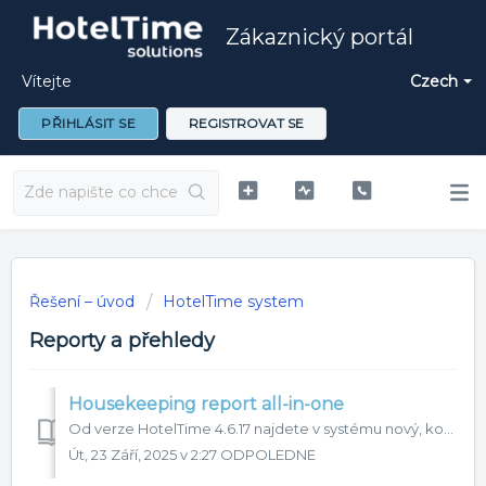
Zákaznický portál
Vítejte
Czech
PŘIHLÁSIT SE
REGISTROVAT SE
Řešení – úvod
HotelTime system
Reporty a přehledy
Housekeeping report all-in-one
Od verze HotelTime 4.6.17 najdete v systému nový, komplexní report pro housekeeping, který vám ušetří spoustu času s každodenní operativou. Už žádné přepíná...
Út, 23 Září, 2025 v 2:27 ODPOLEDNE