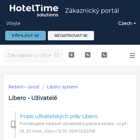
Zákaznický portál
Vítejte
Czech
PŘIHLÁSIT SE
REGISTROVAT SE
Řešení – úvod
Libero system
Libero - Uživatelé
Popis uživatelských práv Libero
Potřebujete nastavit uživatelská práva a nevíte, co přesně které znamená? Stáhněte si náš soubor oprávnění v excel tabulce. Zde se můžete dočíst co které op...
Út, 20 Únor, 2024 v 12:50 ODPOLEDNE