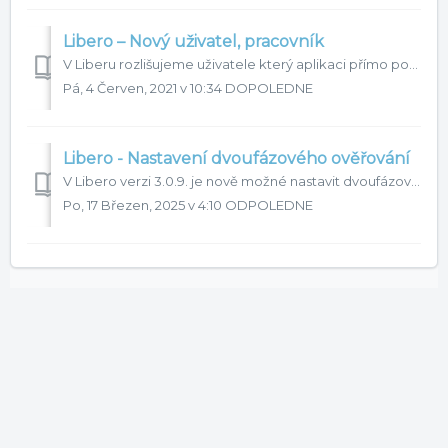
Libero – Nový uživatel, pracovník
V Liberu rozlišujeme uživatele který aplikaci přímo používají a pracovníky který aplikaci k práci nevyužívají, ale jsou v ní spravováni. Zakládat, mazat ...
Pá, 4 Červen, 2021 v 10:34 DOPOLEDNE
Libero - Nastavení dvoufázového ověřování
V Libero verzi 3.0.9. je nově možné nastavit dvoufázové (dále 2FA) ověření při přihlašování uživatelů do systému. Pro větší bezpečnost doporučujeme zvážit v...
Po, 17 Březen, 2025 v 4:10 ODPOLEDNE