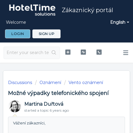
Zákaznický portál
Welcome
English
LOGIN
SIGN UP
Discussions
Oznámení
Vento oznámení
Možné výpadky telefonického spojení
Martina Duřtová
started a topic
6 years ago
Vážení zákazníci,