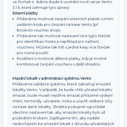
ve čtvrtek 4. dubna dojde k uvolnění nové verze Vento
3.1.6, která zahrnuje tyto úpravy:
Externí platby
Přidáváme možnost čerpání externích plateb ručním
zadáním kódu pro čerpání na kase Vento (př.
Bookolo voucher shop).
Přidáváme tak možnost nastavení více typů čteček
pro identifikaci hosta a například pro načtení
voucheru. Můžete tak mít u jedné kasy více čteček
pro různé použití.
Rozšíření o možnost dělené platby, kdy je možné
kombinovat čerpání voucheru s další úhradou.
Mazání lokalit v administraci systému Vento
Přidáváme validace systému, které zabraňují smazání
lokality Vento. V případě, že bude chtít uživatel lokalitu
smazat, bude muset nejdříve smazat přiřazené výdejní
místo, terminály, uživatele, místa a uzavřít veškeré účty
na kase dané lokality. Zkrátka postupně vypořádat
všechno nastavení tak, aby smazání lokality bylo až
posledním krokem. Zajišťujeme tím, aby nadále
nedocházelo ke smazání lokalit z důvodu uživatelských