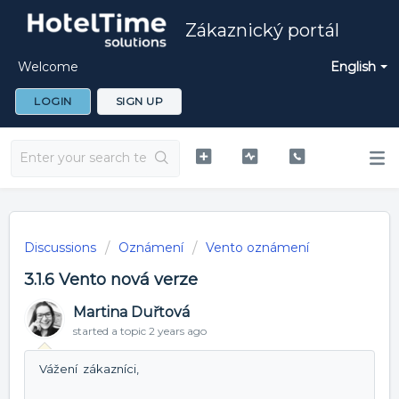
Zákaznický portál
Welcome
English
LOGIN
SIGN UP
Discussions
Oznámení
Vento oznámení
3.1.6 Vento nová verze
Martina Duřtová
started a topic
2 years ago
Vážení zákazníci,