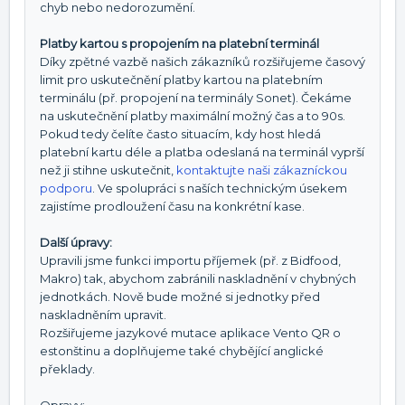
chyb nebo nedorozumění.
Platby kartou s propojením na platební terminál
Díky zpětné vazbě našich zákazníků rozšiřujeme časový
limit pro uskutečnění platby kartou na platebním
terminálu (př. propojení na terminály Sonet). Čekáme
na uskutečnění platby maximální možný čas a to 90s.
Pokud tedy čelíte často situacím, kdy host hledá
platební kartu déle a platba odeslaná na terminál vyprší
než ji stihne uskutečnit,
kontaktujte naši zákazníckou
podporu
. Ve spolupráci s naších technickým úsekem
zajistíme prodloužení času na konkrétní kase.
Další úpravy:
Upravili jsme funkci importu příjemek (př. z Bidfood,
Makro) tak, abychom zabránili naskladnění v chybných
jednotkách. Nově bude možné si jednotky před
naskladněním upravit.
Rozšiřujeme jazykové mutace aplikace Vento QR o
estonštinu a doplňujeme také chybějící anglické
překlady.