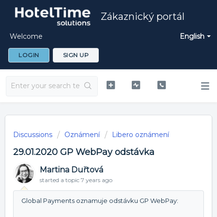
Zákaznický portál
Welcome
English
LOGIN
SIGN UP
Discussions
Oznámení
Libero oznámení
29.01.2020 GP WebPay odstávka
Martina Duřtová
started a topic
7 years ago
Global Payments oznamuje odstávku GP WebPay: