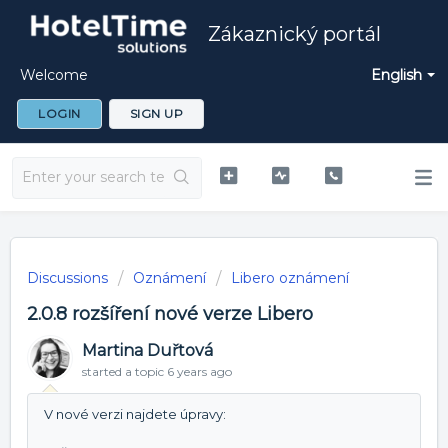
Zákaznický portál
Welcome
English
LOGIN
SIGN UP
Discussions
Oznámení
Libero oznámení
2.0.8 rozšíření nové verze Libero
Martina Duřtová
started a topic
6 years ago
V nové verzi najdete úpravy: